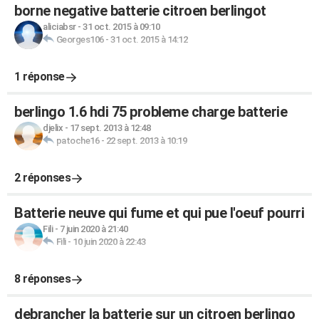
borne negative batterie citroen berlingot
aliciabsr
-
31 oct. 2015 à 09:10
Georges106
-
31 oct. 2015 à 14:12
1 réponse
berlingo 1.6 hdi 75 probleme charge batterie
djelix
-
17 sept. 2013 à 12:48
patoche16
-
22 sept. 2013 à 10:19
2 réponses
Batterie neuve qui fume et qui pue l'oeuf pourri
Fili
-
7 juin 2020 à 21:40
Fili
-
10 juin 2020 à 22:43
8 réponses
debrancher la batterie sur un citroen berlingo