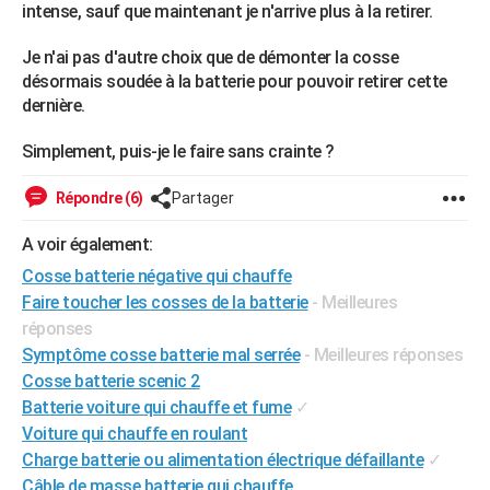
intense, sauf que maintenant je n'arrive plus à la retirer.
City break
Voyage de noces
Climat
Destinations
Voyage nature
Forum
+
PHOTO
Je n'ai pas d'autre choix que de démonter la cosse
GUIDES D'ACHAT
désormais soudée à la batterie pour pouvoir retirer cette
dernière.
BONS PLANS
Simplement, puis-je le faire sans crainte ?
CARTE DE VOEUX
Carte Bonne année
Carte Pâques
Carte de Noël
Carte Saint-Valentin
Carte d'anniversaire
Répondre (6)
Partager
DICTIONNAIRE
Biographies
Expressions
Dictionnaire
Citations
Proverbes
A voir également:
PROGRAMME TV
Cosse batterie négative qui chauffe
COPAINS D'AVANT
Faire toucher les cosses de la batterie
- Meilleures
réponses
Se connecter
Collèges
Universités
Service militaire
S'inscrire
Lycées
Primaires
Entreprises
Avis de recherche
AVIS DE DÉCÈS
Symptôme cosse batterie mal serrée
- Meilleures réponses
Cosse batterie scenic 2
FORUM
Batterie voiture qui chauffe et fume
✓
Lifestyle
Sport
Television
Cinema
Bricolage
Culture
Auto
Voyage
Voiture qui chauffe en roulant
Charge batterie ou alimentation électrique défaillante
✓
Câble de masse batterie qui chauffe