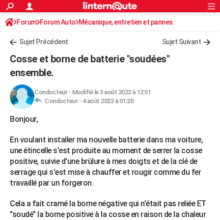
ACTUALITÉS
Forum
Forum Auto
Mécanique, entretien et pannes
Connexion
S'inscrire
Rechercher
Société
Education
Villes
Politique
Faits Divers
Monde
+
SPORT
Sujet Précédent
Sujet Suivant
Football
Cyclisme
Forum
Coupe du monde 2026
Tennis
Rugby
CULTURE
Cosse et borne de batterie "soudées"
TNT
Cinéma
Musique
Programme TV
Streaming
Sorties cinéma
+
ensemble.
FINANCE
Impôts
Immobilier
Banque
Crédit
Retraite
Epargne
Risques naturels par ville
Assurance
AUTO
Conducteur
-
Modifié le 3 août 2022 à 12:51
Conducteur -
4 août 2022 à 01:20
Réserver un essai
Berlines
Forum auto
Essais
Citadines
SUV
+
HIGH-TECH
Bonjour,
Meilleur smartphone
Ordinateurs
Guide high-tech
Mobiles
Internet
Jeux vidéo
+
BRICOLAGE
En voulant installer ma nouvelle batterie dans ma voiture,
Aménagement intérieur
Cuisine
Jardinage
+
Forum
Extérieur
Salle de bains
Rangement
une étincelle s'est produite au moment de serrer la cosse
WEEK-END
positive, suivie d'une brûlure à mes doigts et de la clé de
Escapades
Expositions
Week-end nature
Guides de France
Patrimoine
Musées
+
serrage qui s'est mise à chauffer et rougir comme du fer
LIFESTYLE
travaillé par un forgeron.
Bien-être
Mode
+
Art de vivre
Loisirs
Modes de vie
SANTE
Cela a fait cramé la borne négative qui n'était pas reliée ET
Guide de la santé
Médicaments
+
Alimentation
Maladies
Sommeil
VOYAGE
"soudé" la borne positive à la cosse en raison de la chaleur