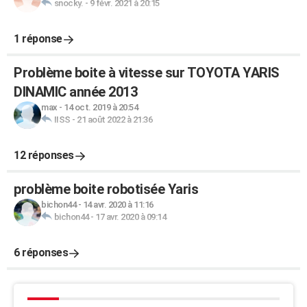
snocky.
-
9 févr. 2021 à 20:15
1 réponse
Problème boite à vitesse sur TOYOTA YARIS
DINAMIC année 2013
max
-
14 oct. 2019 à 20:54
IISS
-
21 août 2022 à 21:36
12 réponses
problème boite robotisée Yaris
bichon44
-
14 avr. 2020 à 11:16
bichon44
-
17 avr. 2020 à 09:14
6 réponses