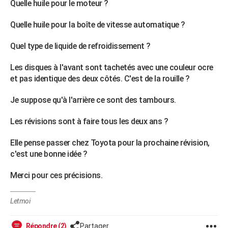
Quelle huile pour le moteur ?
City break
Voyage de noces
Climat
Destinations
Voyage nature
Forum
+
PHOTO
Quelle huile pour la boîte de vitesse automatique ?
GUIDES D'ACHAT
Quel type de liquide de refroidissement ?
BONS PLANS
Les disques à l'avant sont tachetés avec une couleur ocre
CARTE DE VOEUX
et pas identique des deux côtés. C'est de la rouille ?
Carte Bonne année
Carte Pâques
Carte de Noël
Carte Saint-Valentin
Carte d'anniversaire
DICTIONNAIRE
Je suppose qu'à l'arrière ce sont des tambours.
Biographies
Expressions
Dictionnaire
Citations
Proverbes
PROGRAMME TV
Les révisions sont à faire tous les deux ans ?
COPAINS D'AVANT
Elle pense passer chez Toyota pour la prochaine révision,
c'est une bonne idée ?
Se connecter
Collèges
Universités
Service militaire
S'inscrire
Lycées
Primaires
Entreprises
Avis de recherche
AVIS DE DÉCÈS
Merci pour ces précisions.
FORUM
Lifestyle
Sport
Television
Cinema
Bricolage
Culture
Auto
Voyage
Letmoi
Répondre (2)
Partager