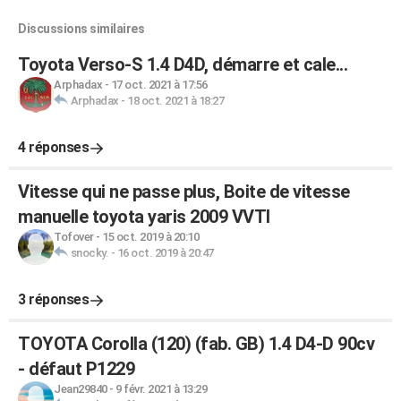
Discussions similaires
Toyota Verso-S 1.4 D4D, démarre et cale...
Arphadax
-
17 oct. 2021 à 17:56
Arphadax
-
18 oct. 2021 à 18:27
4 réponses
Vitesse qui ne passe plus, Boite de vitesse
manuelle toyota yaris 2009 VVTI
Tofover
-
15 oct. 2019 à 20:10
snocky.
-
16 oct. 2019 à 20:47
3 réponses
TOYOTA Corolla (120) (fab. GB) 1.4 D4-D 90cv
- défaut P1229
Jean29840
-
9 févr. 2021 à 13:29