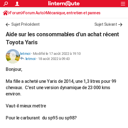
ACTUALITÉS
Forum
Forum Auto
Mécanique, entretien et pannes
Connexion
S'inscrire
Rechercher
Société
Education
Villes
Politique
Faits Divers
Monde
+
SPORT
Sujet Précédent
Sujet Suivant
Football
Cyclisme
Forum
Coupe du monde 2026
Tennis
Rugby
CULTURE
Aide sur les consommables d'un achat récent
TNT
Cinéma
Musique
Programme TV
Streaming
Sorties cinéma
+
Toyota Yaris
FINANCE
Impôts
Immobilier
Banque
Crédit
Retraite
Epargne
Risques naturels par ville
Assurance
AUTO
letmoi
-
Modifié le 17 août 2022 à 19:10
letmoi
-
18 août 2022 à 09:43
Réserver un essai
Berlines
Forum auto
Essais
Citadines
SUV
+
HIGH-TECH
Bonjour,
Meilleur smartphone
Ordinateurs
Guide high-tech
Mobiles
Internet
Jeux vidéo
+
BRICOLAGE
Ma fille a acheté une Yaris de 2014, une 1,3 litres pour 99
Aménagement intérieur
Cuisine
Jardinage
+
Forum
Extérieur
Salle de bains
Rangement
chevaux. C'est une version dynamique de 23 000 kms
WEEK-END
environ.
Escapades
Expositions
Week-end nature
Guides de France
Patrimoine
Musées
+
LIFESTYLE
Vaut-il mieux mettre
Bien-être
Mode
+
Art de vivre
Loisirs
Modes de vie
SANTE
Pour le carburant du sp95 ou sp98?
Guide de la santé
Médicaments
+
Alimentation
Maladies
Sommeil
VOYAGE