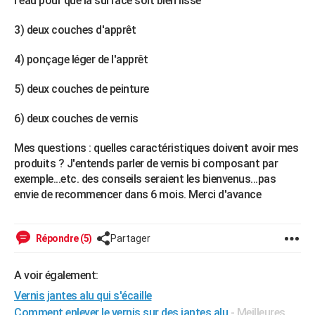
l'eau pour que la surface soit bien lisse
City break
Voyage de noces
Climat
Destinations
Voyage nature
Forum
+
PHOTO
3) deux couches d'apprêt
GUIDES D'ACHAT
4) ponçage léger de l'apprêt
BONS PLANS
5) deux couches de peinture
CARTE DE VOEUX
6) deux couches de vernis
Carte Bonne année
Carte Pâques
Carte de Noël
Carte Saint-Valentin
Carte d'anniversaire
DICTIONNAIRE
Mes questions : quelles caractéristiques doivent avoir mes
Biographies
Expressions
Dictionnaire
Citations
Proverbes
PROGRAMME TV
produits ? J'entends parler de vernis bi composant par
exemple...etc. des conseils seraient les bienvenus...pas
COPAINS D'AVANT
envie de recommencer dans 6 mois. Merci d'avance
Se connecter
Collèges
Universités
Service militaire
S'inscrire
Lycées
Primaires
Entreprises
Avis de recherche
AVIS DE DÉCÈS
Répondre (5)
Partager
FORUM
Lifestyle
Sport
Television
Cinema
Bricolage
Culture
Auto
Voyage
A voir également:
Vernis jantes alu qui s'écaille
Comment enlever le vernis sur des jantes alu
- Meilleures