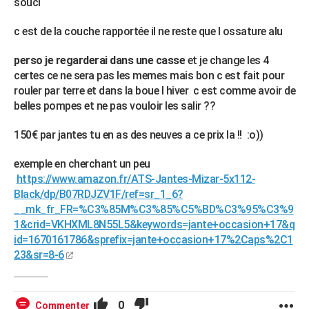
souci
c est de la couche rapportée il ne reste que l ossature alu
perso je regarderai dans une casse
et je change les 4
certes ce ne sera pas les memes mais bon c est fait pour
rouler par terre et dans la boue l hiver c est comme avoir de
belles pompes et ne pas vouloir les salir ??
150€ par jantes tu en as des neuves a ce prix la !! :o))
exemple en cherchant un peu
https://www.amazon.fr/ATS-Jantes-Mizar-5x112-
Black/dp/B07RDJZV1F/ref=sr_1_6?
__mk_fr_FR=%C3%85M%C3%85%C5%BD%C3%95%C3%9
1&crid=VKHXML8N55L5&keywords=jante+occasion+17&q
id=1670161786&sprefix=jante+occasion+17%2Caps%2C1
23&sr=8-6
0
Commenter