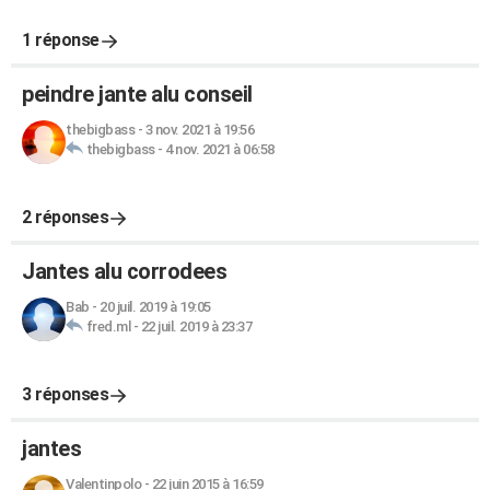
1 réponse
peindre jante alu conseil
thebigbass
-
3 nov. 2021 à 19:56
thebigbass
-
4 nov. 2021 à 06:58
2 réponses
Jantes alu corrodees
Bab
-
20 juil. 2019 à 19:05
fred.ml
-
22 juil. 2019 à 23:37
3 réponses
jantes
Valentinpolo
-
22 juin 2015 à 16:59