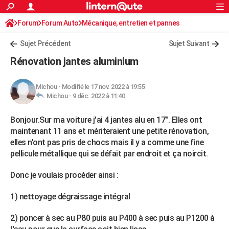
ACTUALITÉS
Forum
Forum Auto
Mécanique, entretien et pannes
Connexion
S'inscrire
Rechercher
Société
Education
Villes
Politique
Faits Divers
Monde
+
SPORT
Sujet Précédent
Sujet Suivant
Football
Cyclisme
Forum
Coupe du monde 2026
Tennis
Rugby
CULTURE
Rénovation jantes aluminium
TNT
Cinéma
Musique
Programme TV
Streaming
Sorties cinéma
+
FINANCE
Michou
-
Modifié le 17 nov. 2022 à 19:55
Impôts
Immobilier
Banque
Crédit
Retraite
Epargne
Risques naturels par ville
Assurance
AUTO
Michou -
9 déc. 2022 à 11:40
Réserver un essai
Berlines
Forum auto
Essais
Citadines
SUV
+
HIGH-TECH
Bonjour.Sur ma voiture j'ai 4 jantes alu en 17". Elles ont
maintenant 11 ans et mériteraient une petite rénovation,
Meilleur smartphone
Ordinateurs
Guide high-tech
Mobiles
Internet
Jeux vidéo
+
BRICOLAGE
elles n'ont pas pris de chocs mais il y a comme une fine
pellicule métallique qui se défait par endroit et ça noircit.
Aménagement intérieur
Cuisine
Jardinage
+
Forum
Extérieur
Salle de bains
Rangement
WEEK-END
Donc je voulais procéder ainsi :
Escapades
Expositions
Week-end nature
Guides de France
Patrimoine
Musées
+
LIFESTYLE
1) nettoyage dégraissage intégral
Bien-être
Mode
+
Art de vivre
Loisirs
Modes de vie
SANTE
2) poncer à sec au P80 puis au P400 à sec puis au P1200 à
Guide de la santé
Médicaments
+
Alimentation
Maladies
Sommeil
VOYAGE