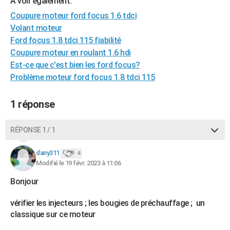
A voir également:
City break
Voyage de noces
Climat
Destinations
Voyage nature
Forum
+
PHOTO
Coupure moteur ford focus 1.6 tdci
Volant moteur
GUIDES D'ACHAT
Ford focus 1.8 tdci 115 fiabilité
Coupure moteur en roulant 1.6 hdi
BONS PLANS
Est-ce que c'est bien les ford focus?
CARTE DE VOEUX
Problème moteur ford focus 1.8 tdci 115
Carte Bonne année
Carte Pâques
Carte de Noël
Carte Saint-Valentin
Carte d'anniversaire
DICTIONNAIRE
1 réponse
Biographies
Expressions
Dictionnaire
Citations
Proverbes
PROGRAMME TV
RÉPONSE 1 / 1
COPAINS D'AVANT
dany311
4
Se connecter
Collèges
Universités
Service militaire
S'inscrire
Lycées
Primaires
Entreprises
Avis de recherche
AVIS DE DÉCÈS
Modifié le 19 févr. 2023 à 11:06
FORUM
Bonjour
Lifestyle
Sport
Television
Cinema
Bricolage
Culture
Auto
Voyage
vérifier les injecteurs ; les bougies de préchauffage ; un
classique sur ce moteur