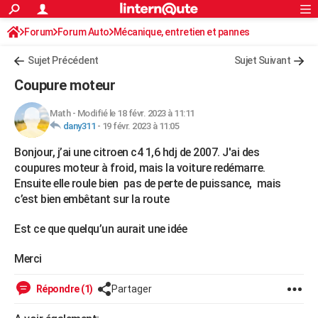
ACTUALITÉS
Forum
Forum Auto
Mécanique, entretien et pannes
Connexion
S'inscrire
Rechercher
Société
Education
Villes
Politique
Faits Divers
Monde
+
SPORT
Sujet Précédent
Sujet Suivant
Football
Cyclisme
Forum
Coupe du monde 2026
Tennis
Rugby
CULTURE
Coupure moteur
TNT
Cinéma
Musique
Programme TV
Streaming
Sorties cinéma
+
FINANCE
Math
-
Modifié le 18 févr. 2023 à 11:11
dany311
-
19 févr. 2023 à 11:05
Impôts
Immobilier
Banque
Crédit
Retraite
Epargne
Risques naturels par ville
Assurance
AUTO
Bonjour, j’ai une citroen c4 1,6 hdj de 2007. J'ai des
Réserver un essai
Berlines
Forum auto
Essais
Citadines
SUV
+
HIGH-TECH
coupures moteur à froid, mais la voiture redémarre.
Ensuite elle roule bien pas de perte de puissance, mais
Meilleur smartphone
Ordinateurs
Guide high-tech
Mobiles
Internet
Jeux vidéo
+
BRICOLAGE
c’est bien embêtant sur la route
Aménagement intérieur
Cuisine
Jardinage
+
Forum
Extérieur
Salle de bains
Rangement
WEEK-END
Est ce que quelqu’un aurait une idée
Escapades
Expositions
Week-end nature
Guides de France
Patrimoine
Musées
+
LIFESTYLE
Merci
Bien-être
Mode
+
Art de vivre
Loisirs
Modes de vie
SANTE
Répondre (1)
Partager
Guide de la santé
Médicaments
+
Alimentation
Maladies
Sommeil
VOYAGE