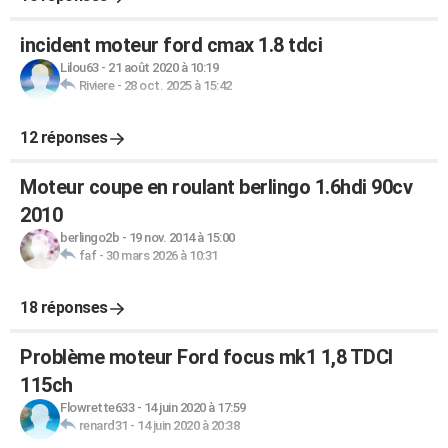
incident moteur ford cmax 1.8 tdci
Lilou63
-
21 août 2020 à 10:19
Riviere
-
28 oct. 2025 à 15:42
12 réponses
Moteur coupe en roulant berlingo 1.6hdi 90cv
2010
berlingo2b
-
19 nov. 2014 à 15:00
faf
-
30 mars 2026 à 10:31
18 réponses
Problème moteur Ford focus mk1 1,8 TDCI
115ch
Flowrette633
-
14 juin 2020 à 17:59
renard31
-
14 juin 2020 à 20:38