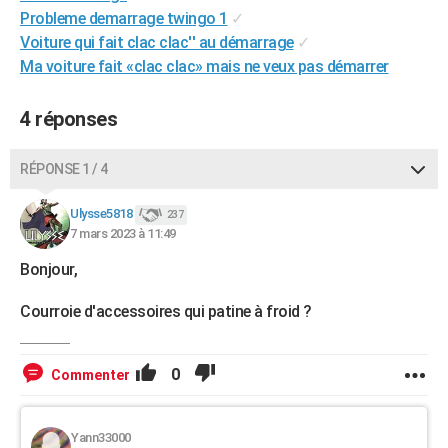
Probleme demarrage twingo 1
✓
City break
Voyage de noces
Climat
Destinations
Voyage nature
Forum
+
PHOTO
Voiture qui fait clac clac'' au démarrage
✓
GUIDES D'ACHAT
Ma voiture fait «clac clac» mais ne veux pas démarrer
BONS PLANS
4 réponses
CARTE DE VOEUX
RÉPONSE 1 / 4
Carte Bonne année
Carte Pâques
Carte de Noël
Carte Saint-Valentin
Carte d'anniversaire
DICTIONNAIRE
Ulysse5818
237
Biographies
Expressions
Dictionnaire
Citations
Proverbes
PROGRAMME TV
7 mars 2023 à 11:49
COPAINS D'AVANT
Bonjour,
Se connecter
Collèges
Universités
Service militaire
S'inscrire
Lycées
Primaires
Entreprises
Avis de recherche
AVIS DE DÉCÈS
Courroie d'accessoires qui patine à froid ?
FORUM
0
Commenter
Lifestyle
Sport
Television
Cinema
Bricolage
Culture
Auto
Voyage
Yann33000