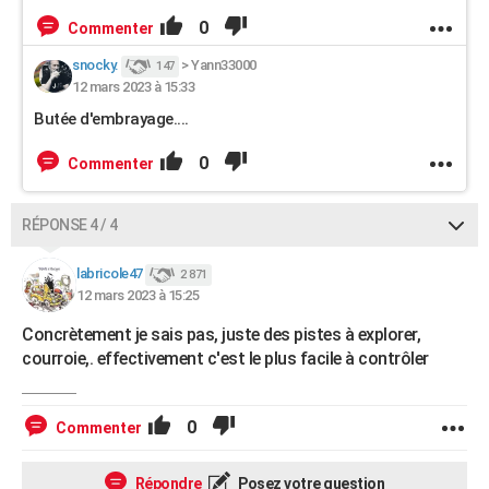
0
Commenter
snocky.
>
Yann33000
147
12 mars 2023 à 15:33
Butée d'embrayage....
0
Commenter
RÉPONSE 4 / 4
labricole47
2 871
12 mars 2023 à 15:25
Concrètement je sais pas, juste des pistes à explorer,
courroie,. effectivement c'est le plus facile à contrôler
0
Commenter
Répondre
Posez votre question