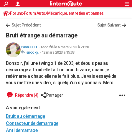
ACTUALITÉS
Forum
Forum Auto
Mécanique, entretien et pannes
Connexion
S'inscrire
Rechercher
Société
Education
Villes
Politique
Faits Divers
Monde
+
SPORT
Sujet Précédent
Sujet Suivant
Football
Cyclisme
Forum
Coupe du monde 2026
Tennis
Rugby
CULTURE
Bruit étrange au démarrage
TNT
Cinéma
Musique
Programme TV
Streaming
Sorties cinéma
+
FINANCE
Yann33000
-
Modifié le 6 mars 2023 à 21:28
snocky.
-
12 mars 2023 à 15:33
Impôts
Immobilier
Banque
Crédit
Retraite
Epargne
Risques naturels par ville
Assurance
AUTO
Bonsoir, j'ai une twingo 1 de 2003, et depuis peu au
Réserver un essai
Berlines
Forum auto
Essais
Citadines
SUV
+
HIGH-TECH
démarrage a froid elle fait un bruit bizarre, quand je
redémarre a chaud elle ne le fait plus. Je vais essayé de
Meilleur smartphone
Ordinateurs
Guide high-tech
Mobiles
Internet
Jeux vidéo
+
BRICOLAGE
vous mettre une vidéo, si quelqu'un s'y connais. Merci
Aménagement intérieur
Cuisine
Jardinage
+
Forum
Extérieur
Salle de bains
Rangement
WEEK-END
Répondre (4)
Partager
Escapades
Expositions
Week-end nature
Guides de France
Patrimoine
Musées
+
LIFESTYLE
A voir également:
Bien-être
Mode
+
Art de vivre
Loisirs
Modes de vie
SANTE
Bruit au démarrage
Contacteur de demarrage
Guide de la santé
Médicaments
+
Alimentation
Maladies
Sommeil
VOYAGE
Anti demarrage