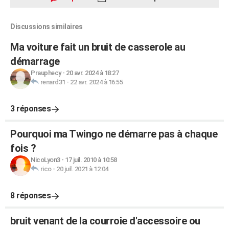
Discussions similaires
Ma voiture fait un bruit de casserole au
démarrage
Prauphecy
-
20 avr. 2024 à 18:27
renard31
-
22 avr. 2024 à 16:55
3 réponses
Pourquoi ma Twingo ne démarre pas à chaque
fois ?
NicoLyon3
-
17 juil. 2010 à 10:58
rico
-
20 juil. 2021 à 12:04
8 réponses
bruit venant de la courroie d'accessoire ou