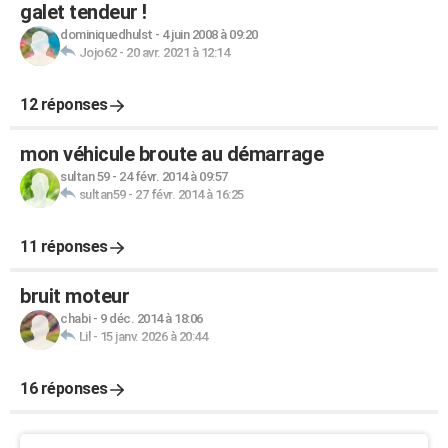
galet tendeur !
dominiquedhulst
-
4 juin 2008 à 09:20
Jojo62
-
20 avr. 2021 à 12:14
12 réponses
mon véhicule broute au démarrage
sultan 59
-
24 févr. 2014 à 09:57
sultan59
-
27 févr. 2014 à 16:25
11 réponses
bruit moteur
chabi
-
9 déc. 2014 à 18:06
Lil
-
15 janv. 2026 à 20:44
16 réponses