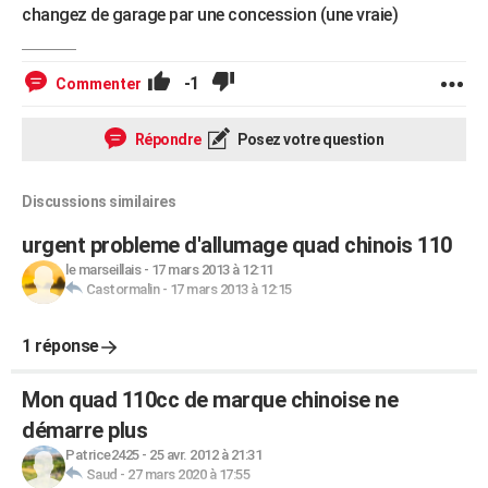
changez de garage par une concession (une vraie)
-1
Commenter
Répondre
Posez votre question
Discussions similaires
urgent probleme d'allumage quad chinois 110
le marseillais
-
17 mars 2013 à 12:11
Castormalin
-
17 mars 2013 à 12:15
1 réponse
Mon quad 110cc de marque chinoise ne
démarre plus
Patrice2425
-
25 avr. 2012 à 21:31
Saud
-
27 mars 2020 à 17:55