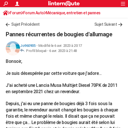
ACTUALITÉS
Forum
Forum Auto
Mécanique, entretien et pannes
Connexion
S'inscrire
Rechercher
Société
Education
Villes
Politique
Faits Divers
Monde
+
SPORT
Sujet Précédent
Sujet Suivant
Football
Cyclisme
Forum
Coupe du monde 2026
Tennis
Rugby
CULTURE
Pannes récurrentes de bougies d'allumage
TNT
Cinéma
Musique
Programme TV
Streaming
Sorties cinéma
+
FINANCE
Jo960905
-
Modifié le 6 avr. 2023 à 20:17
Profil bloqué -
6 avr. 2023 à 21:48
Impôts
Immobilier
Banque
Crédit
Retraite
Epargne
Risques naturels par ville
Assurance
AUTO
Bonsoir,
Réserver un essai
Berlines
Forum auto
Essais
Citadines
SUV
+
HIGH-TECH
Je suis désespérée par cette voiture que j'adore...
Meilleur smartphone
Ordinateurs
Guide high-tech
Mobiles
Internet
Jeux vidéo
+
BRICOLAGE
J'ai acheté une Lancia Musa Multijet Diesel 70PK de 2011
Aménagement intérieur
Cuisine
Jardinage
+
Forum
Extérieur
Salle de bains
Rangement
WEEK-END
en septembre 2021 chez un revendeur.
Escapades
Expositions
Week-end nature
Guides de France
Patrimoine
Musées
+
LIFESTYLE
Depuis, j'ai eu une panne de bougies déjà 3 fois sous la
garantie, le revendeur aurait changé les bougies à chaque
Bien-être
Mode
+
Art de vivre
Loisirs
Modes de vie
SANTE
fois et même changé le relais. Il disait que ça ne pouvait
Guide de la santé
Médicaments
+
Alimentation
Maladies
Sommeil
être que ça... Le problème de bougies aurait été selon lui
VOYAGE