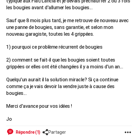
typique aux Fiat/Lancia et je devais préchauffer 2 ou 3 fois
City break
Voyage de noces
Climat
Destinations
Voyage nature
Forum
+
les bougies avant d'allumer les bougies...
PHOTO
GUIDES D'ACHAT
Sauf que 8 mois plus tard, je me retrouve de nouveau avec
une panne de bougies, sans garantie, et selon mon
BONS PLANS
nouveau garagiste, toutes les 4 grippées.
CARTE DE VOEUX
1) pourquoi ce problème récurrent de bougies
Carte Bonne année
Carte Pâques
Carte de Noël
Carte Saint-Valentin
Carte d'anniversaire
DICTIONNAIRE
2) comment se fait-il que les bougies soient toutes
grippées or elles ont été changées il y a moins d'un an...
Biographies
Expressions
Dictionnaire
Citations
Proverbes
PROGRAMME TV
Quelqu'un aurait il la solution miracle? Si ça continue
COPAINS D'AVANT
comme ça je vais devoir la vendre juste à cause des
bougies...
Se connecter
Collèges
Universités
Service militaire
S'inscrire
Lycées
Primaires
Entreprises
Avis de recherche
AVIS DE DÉCÈS
Merci d'avance pour vos idées !
FORUM
Lifestyle
Sport
Television
Cinema
Bricolage
Culture
Auto
Voyage
Jo
Répondre (1)
Partager