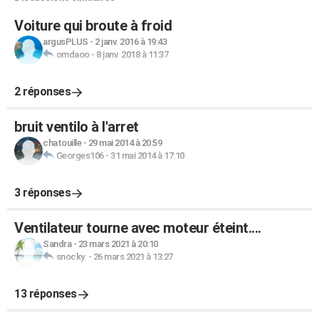
Voiture qui broute à froid
argusPLUS
-
2 janv. 2016 à 19:43
omdaoo
-
8 janv. 2018 à 11:37
2 réponses
bruit ventilo à l'arret
chatouille
-
29 mai 2014 à 20:59
Georges106
-
31 mai 2014 à 17:10
3 réponses
Ventilateur tourne avec moteur éteint....
Sandra
-
23 mars 2021 à 20:10
snocky.
-
26 mars 2021 à 13:27
13 réponses