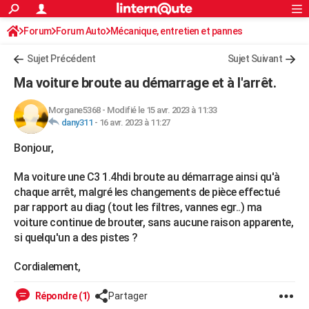
ACTUALITÉS
Forum
Forum Auto
Mécanique, entretien et pannes
Connexion
S'inscrire
Rechercher
Société
Education
Villes
Politique
Faits Divers
Monde
+
SPORT
Sujet Précédent
Sujet Suivant
Football
Cyclisme
Forum
Coupe du monde 2026
Tennis
Rugby
CULTURE
Ma voiture broute au démarrage et à l'arrêt.
TNT
Cinéma
Musique
Programme TV
Streaming
Sorties cinéma
+
FINANCE
Morgane5368
-
Modifié le 15 avr. 2023 à 11:33
dany311
-
16 avr. 2023 à 11:27
Impôts
Immobilier
Banque
Crédit
Retraite
Epargne
Risques naturels par ville
Assurance
AUTO
Bonjour,
Réserver un essai
Berlines
Forum auto
Essais
Citadines
SUV
+
HIGH-TECH
Ma voiture une C3 1.4hdi broute au démarrage ainsi qu'à
Meilleur smartphone
Ordinateurs
Guide high-tech
Mobiles
Internet
Jeux vidéo
+
BRICOLAGE
chaque arrêt, malgré les changements de pièce effectué
par rapport au diag (tout les filtres, vannes egr..) ma
Aménagement intérieur
Cuisine
Jardinage
+
Forum
Extérieur
Salle de bains
Rangement
WEEK-END
voiture continue de brouter, sans aucune raison apparente,
si quelqu'un a des pistes ?
Escapades
Expositions
Week-end nature
Guides de France
Patrimoine
Musées
+
LIFESTYLE
Cordialement,
Bien-être
Mode
+
Art de vivre
Loisirs
Modes de vie
SANTE
Guide de la santé
Médicaments
+
Alimentation
Maladies
Sommeil
Répondre (1)
Partager
VOYAGE