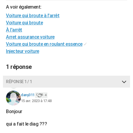
City break
Voyage de noces
Climat
Destinations
Voyage nature
Forum
+
A voir également:
PHOTO
Voiture qui broute à l'arrêt
GUIDES D'ACHAT
Voiture qui broute
À l'arrêt
BONS PLANS
Arret assurance voiture
CARTE DE VOEUX
Voiture qui broute en roulant essence
✓
Injecteur voiture
Carte Bonne année
Carte Pâques
Carte de Noël
Carte Saint-Valentin
Carte d'anniversaire
DICTIONNAIRE
1 réponse
Biographies
Expressions
Dictionnaire
Citations
Proverbes
PROGRAMME TV
COPAINS D'AVANT
RÉPONSE 1 / 1
Se connecter
Collèges
Universités
Service militaire
S'inscrire
Lycées
Primaires
Entreprises
Avis de recherche
AVIS DE DÉCÈS
dany311
4
15 avr. 2023 à 17:48
FORUM
Bonjour
Lifestyle
Sport
Television
Cinema
Bricolage
Culture
Auto
Voyage
qui a fait le diag ???