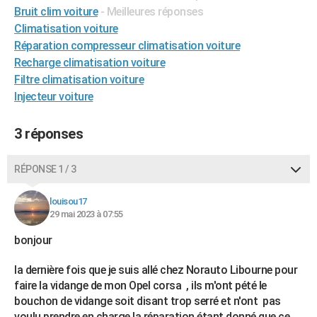
Bruit clim voiture
- Meilleures réponses
City break
Voyage de noces
Climat
Destinations
Voyage nature
Forum
+
PHOTO
Climatisation voiture
Réparation compresseur climatisation voiture
GUIDES D'ACHAT
Recharge climatisation voiture
BONS PLANS
Filtre climatisation voiture
Injecteur voiture
CARTE DE VOEUX
Carte Bonne année
Carte Pâques
Carte de Noël
Carte Saint-Valentin
Carte d'anniversaire
3 réponses
DICTIONNAIRE
Biographies
Expressions
Dictionnaire
Citations
Proverbes
PROGRAMME TV
RÉPONSE 1 / 3
COPAINS D'AVANT
louisou17
Se connecter
Collèges
Universités
Service militaire
S'inscrire
Lycées
Primaires
Entreprises
Avis de recherche
29 mai 2023 à 07:55
AVIS DE DÉCÈS
bonjour
FORUM
la dernière fois que je suis allé chez Norauto Libourne pour
Lifestyle
Sport
Television
Cinema
Bricolage
Culture
Auto
Voyage
faire la vidange de mon Opel corsa , ils m'ont pété le
bouchon de vidange soit disant trop serré et n'ont pas
voulu prendre en charge la réparation étant donné que ce