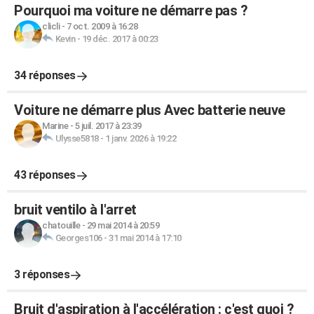
Pourquoi ma voiture ne démarre pas ?
clicli
-
7 oct. 2009 à 16:28
Kevin
-
19 déc. 2017 à 00:23
34 réponses
Voiture ne démarre plus Avec batterie neuve
Marine
-
5 juil. 2017 à 23:39
Ulysse5818
-
1 janv. 2026 à 19:22
43 réponses
bruit ventilo à l'arret
chatouille
-
29 mai 2014 à 20:59
Georges106
-
31 mai 2014 à 17:10
3 réponses
Bruit d'aspiration à l'accélération : c'est quoi ?