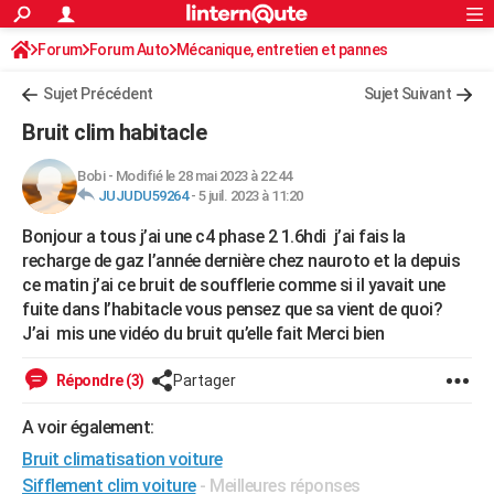
ACTUALITÉS
Forum
Forum Auto
Mécanique, entretien et pannes
Connexion
S'inscrire
Rechercher
Société
Education
Villes
Politique
Faits Divers
Monde
+
SPORT
Sujet Précédent
Sujet Suivant
Football
Cyclisme
Forum
Coupe du monde 2026
Tennis
Rugby
CULTURE
Bruit clim habitacle
TNT
Cinéma
Musique
Programme TV
Streaming
Sorties cinéma
+
FINANCE
Bobi
-
Modifié le 28 mai 2023 à 22:44
JUJUDU59264
-
5 juil. 2023 à 11:20
Impôts
Immobilier
Banque
Crédit
Retraite
Epargne
Risques naturels par ville
Assurance
AUTO
Bonjour a tous j’ai une c4 phase 2 1.6hdi j’ai fais la
Réserver un essai
Berlines
Forum auto
Essais
Citadines
SUV
+
HIGH-TECH
recharge de gaz l’année dernière chez nauroto et la depuis
ce matin j’ai ce bruit de soufflerie comme si il yavait une
Meilleur smartphone
Ordinateurs
Guide high-tech
Mobiles
Internet
Jeux vidéo
+
BRICOLAGE
fuite dans l’habitacle vous pensez que sa vient de quoi?
J’ai mis une vidéo du bruit qu’elle fait Merci bien
Aménagement intérieur
Cuisine
Jardinage
+
Forum
Extérieur
Salle de bains
Rangement
WEEK-END
Escapades
Expositions
Week-end nature
Guides de France
Patrimoine
Musées
+
Répondre (3)
Partager
LIFESTYLE
Bien-être
Mode
+
Art de vivre
Loisirs
Modes de vie
A voir également:
SANTE
Bruit climatisation voiture
Guide de la santé
Médicaments
+
Alimentation
Maladies
Sommeil
VOYAGE
Sifflement clim voiture
- Meilleures réponses