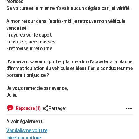
reprises.
City break
Voyage de noces
Climat
Destinations
Voyage nature
Forum
+
PHOTO
Sa voiture et la mienne n'avait aucun dégâts car j'ai vérifié.
GUIDES D'ACHAT
A mon retour dans l'après-midi je retrouve mon véhicule
vandalisé :
BONS PLANS
- rayures sur le capot
- essuie-glaces cassés
CARTE DE VOEUX
- rétroviseur retourné
Carte Bonne année
Carte Pâques
Carte de Noël
Carte Saint-Valentin
Carte d'anniversaire
DICTIONNAIRE
J'aimerais savoir si porter plainte afin d'accéder à la plaque
d'immatriculation du véhicule et identifier le conducteur me
Biographies
Expressions
Dictionnaire
Citations
Proverbes
PROGRAMME TV
porterait préjudice ?
COPAINS D'AVANT
Je vous remercie par avance,
Se connecter
Collèges
Universités
Service militaire
S'inscrire
Lycées
Primaires
Entreprises
Avis de recherche
Julie.
AVIS DE DÉCÈS
FORUM
Répondre (1)
Partager
Lifestyle
Sport
Television
Cinema
Bricolage
Culture
Auto
Voyage
A voir également:
Vandalisme voiture
Injecteur voiture