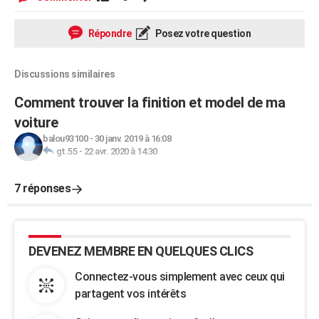
Répondre
Posez votre question
Discussions similaires
Comment trouver la finition et model de ma
voiture
balou93100
-
30 janv. 2019 à 16:08
gt.55
-
22 avr. 2020 à 14:30
7 réponses
DEVENEZ MEMBRE EN QUELQUES CLICS
Connectez-vous simplement avec ceux qui
partagent vos intérêts