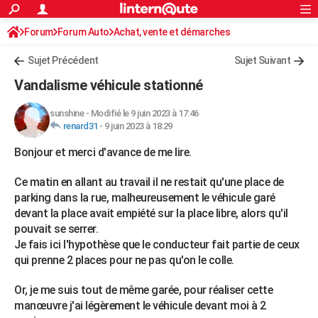
ACTUALITÉS
Forum
Forum Auto
Achat, vente et démarches
Connexion
S'inscrire
Rechercher
Société
Education
Villes
Politique
Faits Divers
Monde
+
SPORT
Démarches administratives
Sujet Précédent
Sujet Suivant
Football
Cyclisme
Forum
Coupe du monde 2026
Tennis
Rugby
CULTURE
Vandalisme véhicule stationné
TNT
Cinéma
Musique
Programme TV
Streaming
Sorties cinéma
+
FINANCE
sunshine
-
Modifié le 9 juin 2023 à 17:46
renard31
-
9 juin 2023 à 18:29
Impôts
Immobilier
Banque
Crédit
Retraite
Epargne
Risques naturels par ville
Assurance
AUTO
Bonjour et merci d'avance de me lire.
Réserver un essai
Berlines
Forum auto
Essais
Citadines
SUV
+
HIGH-TECH
Ce matin en allant au travail il ne restait qu'une place de
Meilleur smartphone
Ordinateurs
Guide high-tech
Mobiles
Internet
Jeux vidéo
+
BRICOLAGE
parking dans la rue, malheureusement le véhicule garé
devant la place avait empiété sur la place libre, alors qu'il
Aménagement intérieur
Cuisine
Jardinage
+
Forum
Extérieur
Salle de bains
Rangement
WEEK-END
pouvait se serrer.
Je fais ici l'hypothèse que le conducteur fait partie de ceux
Escapades
Expositions
Week-end nature
Guides de France
Patrimoine
Musées
+
LIFESTYLE
qui prenne 2 places pour ne pas qu'on le colle.
Bien-être
Mode
+
Art de vivre
Loisirs
Modes de vie
SANTE
Or, je me suis tout de même garée, pour réaliser cette
Guide de la santé
Médicaments
+
Alimentation
Maladies
Sommeil
manœuvre j'ai légèrement le véhicule devant moi à 2
VOYAGE