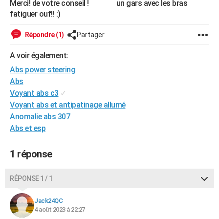
Merci! de votre conseil ! un gars avec les bras
City break
Voyage de noces
Climat
Destinations
Voyage nature
Forum
+
PHOTO
fatiguer ouf!! :)
GUIDES D'ACHAT
Répondre (1)
Partager
BONS PLANS
A voir également:
Abs power steering
CARTE DE VOEUX
Abs
Carte Bonne année
Carte Pâques
Carte de Noël
Carte Saint-Valentin
Carte d'anniversaire
DICTIONNAIRE
Voyant abs c3
✓
Voyant abs et antipatinage allumé
Biographies
Expressions
Dictionnaire
Citations
Proverbes
PROGRAMME TV
Anomalie abs 307
Abs et esp
COPAINS D'AVANT
Se connecter
Collèges
Universités
Service militaire
S'inscrire
Lycées
Primaires
Entreprises
Avis de recherche
AVIS DE DÉCÈS
1 réponse
FORUM
RÉPONSE 1 / 1
Lifestyle
Sport
Television
Cinema
Bricolage
Culture
Auto
Voyage
Jack24QC
4 août 2023 à 22:27