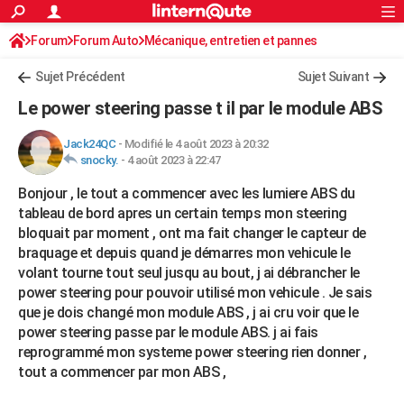
ACTUALITÉS
Forum
Forum Auto
Mécanique, entretien et pannes
Connexion
S'inscrire
Rechercher
Société
Education
Villes
Politique
Faits Divers
Monde
+
SPORT
Sujet Précédent
Sujet Suivant
Football
Cyclisme
Forum
Coupe du monde 2026
Tennis
Rugby
CULTURE
Le power steering passe t il par le module ABS
TNT
Cinéma
Musique
Programme TV
Streaming
Sorties cinéma
+
FINANCE
Jack24QC
-
Modifié le 4 août 2023 à 20:32
snocky.
-
4 août 2023 à 22:47
Impôts
Immobilier
Banque
Crédit
Retraite
Epargne
Risques naturels par ville
Assurance
AUTO
Bonjour , le tout a commencer avec les lumiere ABS du
Réserver un essai
Berlines
Forum auto
Essais
Citadines
SUV
+
HIGH-TECH
tableau de bord apres un certain temps mon steering
bloquait par moment , ont ma fait changer le capteur de
Meilleur smartphone
Ordinateurs
Guide high-tech
Mobiles
Internet
Jeux vidéo
+
BRICOLAGE
braquage et depuis quand je démarres mon vehicule le
volant tourne tout seul jusqu au bout, j ai débrancher le
Aménagement intérieur
Cuisine
Jardinage
+
Forum
Extérieur
Salle de bains
Rangement
WEEK-END
power steering pour pouvoir utilisé mon vehicule . Je sais
Escapades
Expositions
Week-end nature
Guides de France
Patrimoine
Musées
+
que je dois changé mon module ABS , j ai cru voir que le
LIFESTYLE
power steering passe par le module ABS. j ai fais
Bien-être
Mode
+
Art de vivre
Loisirs
Modes de vie
reprogrammé mon systeme power steering rien donner ,
SANTE
tout a commencer par mon ABS ,
Guide de la santé
Médicaments
+
Alimentation
Maladies
Sommeil
VOYAGE