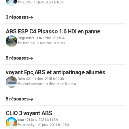
Ludo
-
16 janv. 2021 à 16:51
3 réponses
ABS ESP C4 Picasso 1.6 HDi en panne
Dogues59
-
1 avr. 2021 à 19:04
fred.ml
-
3 avr. 2021 à 21:53
5 réponses
voyant Epc,ABS et antipatinage allumés
faimiti29
-
1 déc. 2015 à 02:38
Paul-Bernard
-
1 déc. 2015 à 13:24
5 réponses
CLIO 3 voyant ABS
leaa
-
21 janv. 2021 à 11:34
snocky.
-
21 janv. 2021 à 12:54