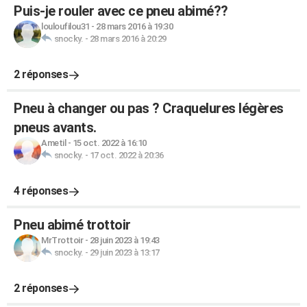
Puis-je rouler avec ce pneu abimé??
louloufilou31
-
28 mars 2016 à 19:30
snocky.
-
28 mars 2016 à 20:29
2 réponses
Pneu à changer ou pas ? Craquelures légères
pneus avants.
Ametil
-
15 oct. 2022 à 16:10
snocky.
-
17 oct. 2022 à 20:36
4 réponses
Pneu abimé trottoir
MrTrottoir
-
28 juin 2023 à 19:43
snocky.
-
29 juin 2023 à 13:17
2 réponses