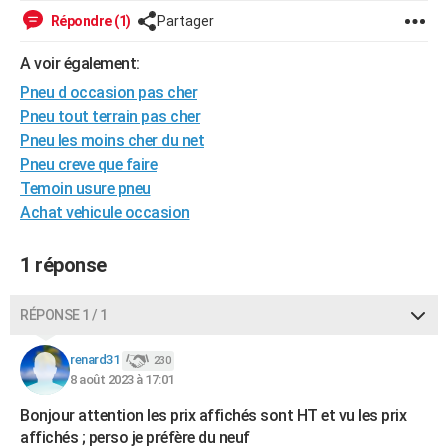
City break
Voyage de noces
Climat
Destinations
Voyage nature
Forum
+
Répondre (1)
Partager
PHOTO
A voir également:
GUIDES D'ACHAT
Pneu d occasion pas cher
BONS PLANS
Pneu tout terrain pas cher
Pneu les moins cher du net
CARTE DE VOEUX
Pneu creve que faire
Carte Bonne année
Carte Pâques
Carte de Noël
Carte Saint-Valentin
Carte d'anniversaire
DICTIONNAIRE
Temoin usure pneu
Achat vehicule occasion
Biographies
Expressions
Dictionnaire
Citations
Proverbes
PROGRAMME TV
1 réponse
COPAINS D'AVANT
Se connecter
Collèges
Universités
Service militaire
S'inscrire
Lycées
Primaires
Entreprises
Avis de recherche
AVIS DE DÉCÈS
RÉPONSE 1 / 1
FORUM
renard31
230
8 août 2023 à 17:01
Lifestyle
Sport
Television
Cinema
Bricolage
Culture
Auto
Voyage
Bonjour attention les prix affichés sont HT et vu les prix
affichés ; perso je préfère du neuf