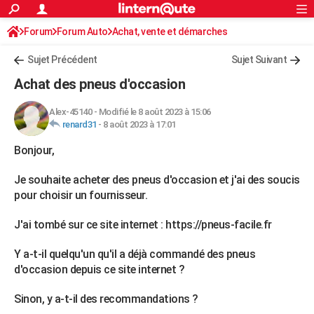
ACTUALITÉS
Forum
Forum Auto
Achat, vente et démarches
Connexion
S'inscrire
Rechercher
Société
Education
Villes
Politique
Faits Divers
Monde
+
SPORT
Sujet Précédent
Sujet Suivant
Football
Cyclisme
Forum
Coupe du monde 2026
Tennis
Rugby
CULTURE
Achat des pneus d'occasion
TNT
Cinéma
Musique
Programme TV
Streaming
Sorties cinéma
+
FINANCE
Alex-45140
-
Modifié le 8 août 2023 à 15:06
renard31
-
8 août 2023 à 17:01
Impôts
Immobilier
Banque
Crédit
Retraite
Epargne
Risques naturels par ville
Assurance
AUTO
Bonjour,
Réserver un essai
Berlines
Forum auto
Essais
Citadines
SUV
+
HIGH-TECH
Je souhaite acheter des pneus d'occasion et j'ai des soucis
Meilleur smartphone
Ordinateurs
Guide high-tech
Mobiles
Internet
Jeux vidéo
+
BRICOLAGE
pour choisir un fournisseur.
Aménagement intérieur
Cuisine
Jardinage
+
Forum
Extérieur
Salle de bains
Rangement
WEEK-END
J'ai tombé sur ce site internet : https://pneus-facile.fr
Escapades
Expositions
Week-end nature
Guides de France
Patrimoine
Musées
+
LIFESTYLE
Y a-t-il quelqu'un qu'il a déjà commandé des pneus
d'occasion depuis ce site internet ?
Bien-être
Mode
+
Art de vivre
Loisirs
Modes de vie
SANTE
Sinon, y a-t-il des recommandations ?
Guide de la santé
Médicaments
+
Alimentation
Maladies
Sommeil
VOYAGE