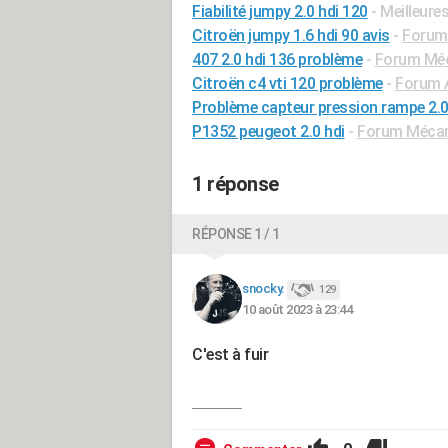
Fiabilité jumpy 2.0 hdi 120
- Meilleure
Citroën jumpy 1.6 hdi 90 avis
-
Forum 
407 2.0 hdi 136 problème
-
Forum Méca
Citroën c4 vti 120 problème
-
Forum A
Problème capteur pression rampe 2.0
P1352 peugeot 2.0 hdi
-
Forum Mécani
1 réponse
RÉPONSE 1 / 1
snocky.
129
10 août 2023 à 23:44
C'est à fuir