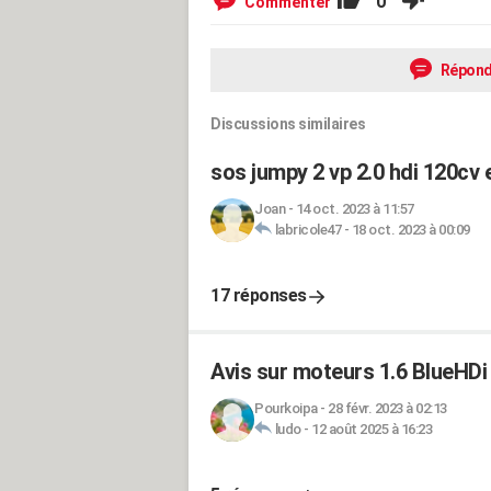
0
Commenter
Répond
Discussions similaires
sos jumpy 2 vp 2.0 hdi 120cv
Joan
-
14 oct. 2023 à 11:57
labricole47
-
18 oct. 2023 à 00:09
17 réponses
Avis sur moteurs 1.6 BlueHDi 
Pourkoipa
-
28 févr. 2023 à 02:13
ludo
-
12 août 2025 à 16:23