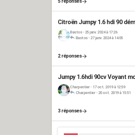
5 réponses
Citroën Jumpy 1.6 hdi 90 dém
Bastos
-
25 janv. 2024 à 17:26
Bastos
-
27 janv. 2024 à 14:05
2 réponses
Jumpy 1.6hdi 90cv Voyant mot
Charpentier
-
17 oct. 2019 à 12:59
Charpentier
-
20 oct. 2019 à 15:51
3 réponses