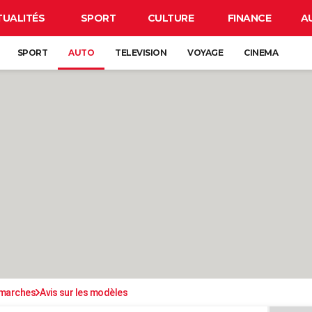
TUALITÉS
SPORT
CULTURE
FINANCE
A
SPORT
AUTO
TELEVISION
VOYAGE
CINEMA
émarches
Avis sur les modèles