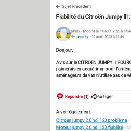
Sujet Précédent
Fiabilité du Citroën Jumpy III :
philax
-
Modifié le 14 août 2025 à 14:4
snocky.
-
10 août 2023 à 23:44
Bonjour,
Avis sur le CITROEN JUMPY III FOURGO
j'aimerais en acquérir un pour l'amén
aménageurs de van n'utilise pas ce véh
Répondre (1)
Partager
A voir également:
Citroen jumpy 2.0 hdi 120 problème
Moteur jumpy 2.0 hdi 120 fiabilité
- M