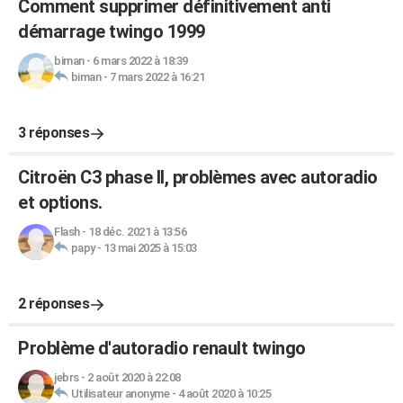
Comment supprimer définitivement anti
démarrage twingo 1999
biman
-
6 mars 2022 à 18:39
biman
-
7 mars 2022 à 16:21
3 réponses
Citroën C3 phase II, problèmes avec autoradio
et options.
Flash
-
18 déc. 2021 à 13:56
papy
-
13 mai 2025 à 15:03
2 réponses
Problème d'autoradio renault twingo
jebrs
-
2 août 2020 à 22:08
Utilisateur anonyme
-
4 août 2020 à 10:25