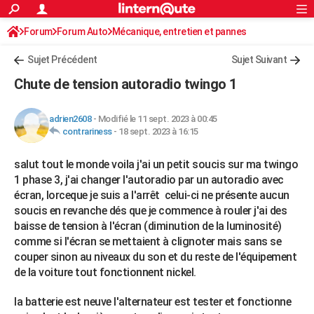
ACTUALITÉS
Forum
Forum Auto
Mécanique, entretien et pannes
Connexion
S'inscrire
Rechercher
Société
Education
Villes
Politique
Faits Divers
Monde
+
SPORT
Autoradio / Système embarqué, CB
Sujet Précédent
Sujet Suivant
Football
Cyclisme
Forum
Coupe du monde 2026
Tennis
Rugby
CULTURE
Chute de tension autoradio twingo 1
TNT
Cinéma
Musique
Programme TV
Streaming
Sorties cinéma
+
FINANCE
adrien2608
-
Modifié le 11 sept. 2023 à 00:45
Impôts
Immobilier
Banque
Crédit
Retraite
Epargne
Risques naturels par ville
Assurance
AUTO
contrariness
-
18 sept. 2023 à 16:15
Réserver un essai
Berlines
Forum auto
Essais
Citadines
SUV
+
HIGH-TECH
salut tout le monde voila j'ai un petit soucis sur ma twingo
1 phase 3, j'ai changer l'autoradio par un autoradio avec
Meilleur smartphone
Ordinateurs
Guide high-tech
Mobiles
Internet
Jeux vidéo
+
BRICOLAGE
écran, lorceque je suis a l'arrêt celui-ci ne présente aucun
soucis en revanche dés que je commence à rouler j'ai des
Aménagement intérieur
Cuisine
Jardinage
+
Forum
Extérieur
Salle de bains
Rangement
WEEK-END
baisse de tension à l'écran (diminution de la luminosité)
comme si l'écran se mettaient à clignoter mais sans se
Escapades
Expositions
Week-end nature
Guides de France
Patrimoine
Musées
+
LIFESTYLE
couper sinon au niveaux du son et du reste de l'équipement
Bien-être
Mode
+
Art de vivre
Loisirs
Modes de vie
de la voiture tout fonctionnent nickel.
SANTE
Guide de la santé
Médicaments
+
Alimentation
Maladies
Sommeil
la batterie est neuve l'alternateur est tester et fonctionne
VOYAGE