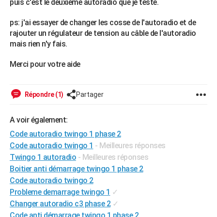
puis c'est le deuxième autoradio que je teste.
City break
Voyage de noces
Climat
Destinations
Voyage nature
Forum
+
PHOTO
ps: j'ai essayer de changer les cosse de l'autoradio et de
GUIDES D'ACHAT
rajouter un régulateur de tension au câble de l'autoradio
mais rien n'y fais.
BONS PLANS
Merci pour votre aide
CARTE DE VOEUX
Carte Bonne année
Carte Pâques
Carte de Noël
Carte Saint-Valentin
Carte d'anniversaire
DICTIONNAIRE
Répondre (1)
Partager
Biographies
Expressions
Dictionnaire
Citations
Proverbes
PROGRAMME TV
A voir également:
COPAINS D'AVANT
Code autoradio twingo 1 phase 2
Code autoradio twingo 1
- Meilleures réponses
Se connecter
Collèges
Universités
Service militaire
S'inscrire
Lycées
Primaires
Entreprises
Avis de recherche
AVIS DE DÉCÈS
Twingo 1 autoradio
- Meilleures réponses
Boitier anti démarrage twingo 1 phase 2
FORUM
Code autoradio twingo 2
Lifestyle
Sport
Television
Cinema
Bricolage
Culture
Auto
Voyage
Probleme demarrage twingo 1
✓
Changer autoradio c3 phase 2
✓
Code anti démarrage twingo 1 phase 2