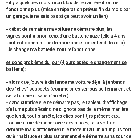
- il y a quelques mois: mon bloc de feu arrière droit ne
City break
Voyage de noces
Climat
Destinations
Voyage nature
Forum
+
PHOTO
fonctionne plus (mise en réparation prévue fin du mois par
un garage, je ne sais pas si ça peut avoir un lien)
GUIDES D'ACHAT
- début de semaine ma voiture ne démarre plus, les
BONS PLANS
signes sont à priori ceux d’une batterie naze (elle a 4 ans
tout est cohérent: ne démarre pas et on entend des clic).
CARTE DE VOEUX
Je change ma batterie, tout refonctionne.
Carte Bonne année
Carte Pâques
Carte de Noël
Carte Saint-Valentin
Carte d'anniversaire
DICTIONNAIRE
et donc problème du jour (4jours après le changement de
Biographies
Expressions
Dictionnaire
Citations
Proverbes
batterie):
PROGRAMME TV
- alors que j’ouvre à distance ma voiture déjà là j’entends
COPAINS D'AVANT
des “clics” suspects (comme si les verrous se fermaient et
Se connecter
Collèges
Universités
Service militaire
S'inscrire
Lycées
Primaires
Entreprises
Avis de recherche
AVIS DE DÉCÈS
se rallumaient sans s’arrêter)
- sans surprise elle ne démarre pas, le tableau d’affichage
FORUM
s’allume puis s’éteint, ne clignote pas de la même manière
que lundi, tout s’arrête, les clics sont tjrs présent eux.
Lifestyle
Sport
Television
Cinema
Bricolage
Culture
Auto
Voyage
- on vient me dépanner avec des pinces, la la voiture
démarre mais difficilement: le moteur fait un bruit plus fort
qu’à l’habitude et plus surprenant elle démarre sans tour de