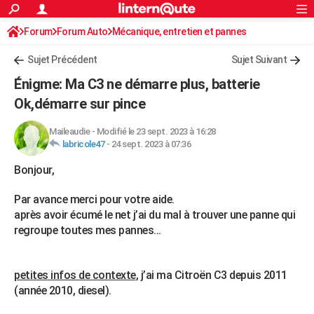
ACTUALITÉS
Forum
Forum Auto
Mécanique, entretien et pannes
Connexion
S'inscrire
Rechercher
Société
Education
Villes
Politique
Faits Divers
Monde
+
SPORT
Sujet Précédent
Sujet Suivant
Football
Cyclisme
Forum
Coupe du monde 2026
Tennis
Rugby
CULTURE
Énigme: Ma C3 ne démarre plus, batterie
TNT
Cinéma
Musique
Programme TV
Streaming
Sorties cinéma
+
Ok,démarre sur pince
FINANCE
Impôts
Immobilier
Banque
Crédit
Retraite
Epargne
Risques naturels par ville
Assurance
AUTO
Maileaudie
-
Modifié le 23 sept. 2023 à 16:28
labricole47
-
24 sept. 2023 à 07:36
Réserver un essai
Berlines
Forum auto
Essais
Citadines
SUV
+
HIGH-TECH
Bonjour,
Meilleur smartphone
Ordinateurs
Guide high-tech
Mobiles
Internet
Jeux vidéo
+
BRICOLAGE
Par avance merci pour votre aide.
Aménagement intérieur
Cuisine
Jardinage
+
Forum
Extérieur
Salle de bains
Rangement
après avoir écumé le net j’ai du mal à trouver une panne qui
WEEK-END
regroupe toutes mes pannes…
Escapades
Expositions
Week-end nature
Guides de France
Patrimoine
Musées
+
LIFESTYLE
Bien-être
Mode
+
Art de vivre
Loisirs
Modes de vie
SANTE
petites infos de contexte
, j’ai ma Citroën C3 depuis 2011
(année 2010, diesel).
Guide de la santé
Médicaments
+
Alimentation
Maladies
Sommeil
VOYAGE