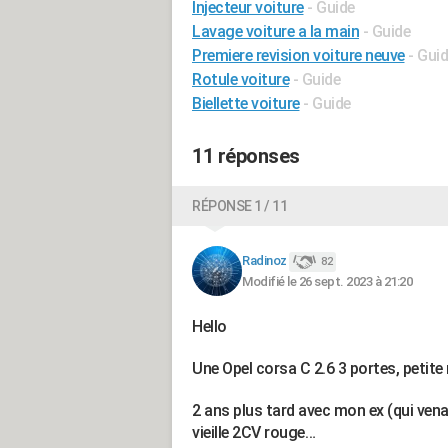
Injecteur voiture
- Guide
Lavage voiture a la main
- Guide
Premiere revision voiture neuve
- Gui
Rotule voiture
- Guide
Biellette voiture
- Guide
11 réponses
RÉPONSE 1 / 11
Radinoz
82
Modifié le 26 sept. 2023 à 21:20
Hello
Une Opel corsa C 2.6 3 portes, petite m
2 ans plus tard avec mon ex (qui vena
vieille 2CV rouge…