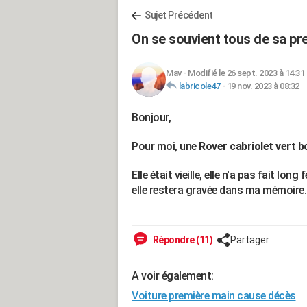
Sujet Précédent
On se souvient tous de sa pre
Mav
-
Modifié le 26 sept. 2023 à 14:31
labricole47
-
19 nov. 2023 à 08:32
Bonjour,
Pour moi, une
Rover cabriolet vert bo
Elle était vieille, elle n'a pas fait lo
elle restera gravée dans ma mémoire..
Répondre (11)
Partager
A voir également:
Voiture première main cause décès