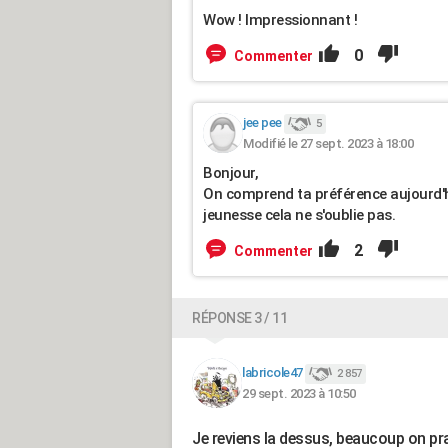
Wow ! Impressionnant !
0
Commenter
jee pee
5
Modifié le 27 sept. 2023 à 18:00
Bonjour,
On comprend ta préférence aujourd'h
jeunesse cela ne s'oublie pas.
2
Commenter
RÉPONSE 3 / 11
labricole47
2 857
29 sept. 2023 à 10:50
Je reviens la dessus, beaucoup on pr