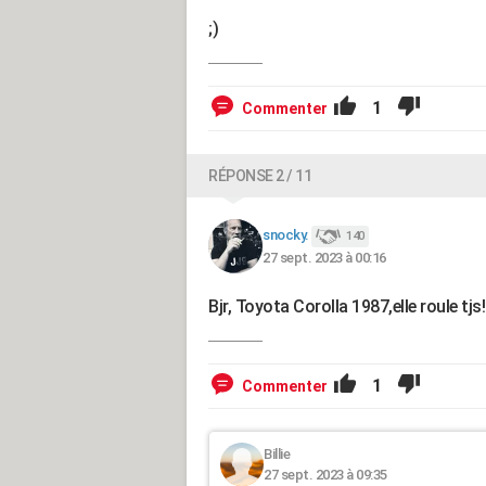
;)
1
Commenter
RÉPONSE 2 / 11
snocky.
140
27 sept. 2023 à 00:16
Bjr, Toyota Corolla 1987,elle roule tjs!
1
Commenter
Billie
27 sept. 2023 à 09:35