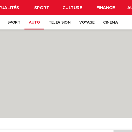
TUALITÉS
SPORT
CULTURE
FINANCE
A
SPORT
AUTO
TELEVISION
VOYAGE
CINEMA