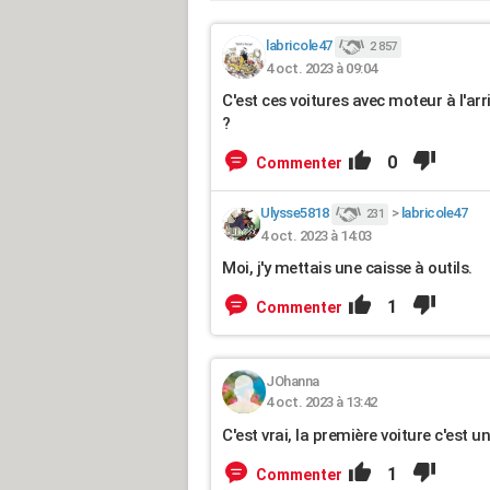
labricole47
2 857
4 oct. 2023 à 09:04
C'est ces voitures avec moteur à l'ar
?
0
Commenter
Ulysse5818
>
labricole47
231
4 oct. 2023 à 14:03
Moi, j'y mettais une caisse à outils.
1
Commenter
JOhanna
4 oct. 2023 à 13:42
C'est vrai, la première voiture c'es
1
Commenter