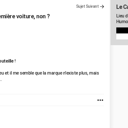
Le C
Sujet Suivant
mière voiture, non ?
Lieu d
Humou
uteille
!
ng feu et il me semble que la marque n'existe plus, mais
.