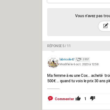
Vous n’avez pas tro
RÉPONSE 5 / 11
labricole47
2 857
Modifié le 6 oct. 2023 à 12:58
Ma femme à eu une Cox... acheté trois
500€ ... quand tu vois le prix 30 ans p
1
Commenter