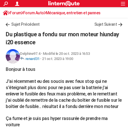
ACTUALITÉS
Forum
Forum Auto
Mécanique, entretien et pannes
Connexion
S'inscrire
Rechercher
Société
Education
Villes
Politique
Faits Divers
Monde
+
SPORT
Sujet Précédent
Sujet Suivant
Football
Cyclisme
Forum
Coupe du monde 2026
Tennis
Rugby
CULTURE
Du plastique a fondu sur mon moteur hiunday
TNT
Cinéma
Musique
Programme TV
Streaming
Sorties cinéma
+
i20 essence
FINANCE
Impôts
Immobilier
Banque
Crédit
Retraite
Epargne
Risques naturels par ville
Assurance
AUTO
Delphine97.4
-
Modifié le 20 oct. 2023 à 16:53
renard31
-
21 oct. 2023 à 19:00
Réserver un essai
Berlines
Forum auto
Essais
Citadines
SUV
+
HIGH-TECH
Bonjour à tous
Meilleur smartphone
Ordinateurs
Guide high-tech
Mobiles
Internet
Jeux vidéo
+
BRICOLAGE
J'ai récemment eu des soucis avec feux stop qui ne
Aménagement intérieur
Cuisine
Jardinage
+
Forum
Extérieur
Salle de bains
Rangement
s'éteignait plus donc pour ne pas user la batterie j'ai
WEEK-END
enlever le fusible des feux mais problème, en le remettant
Escapades
Expositions
Week-end nature
Guides de France
Patrimoine
Musées
+
j'ai oublié de remettre de la cache du boîtier de fusible sur le
LIFESTYLE
boîtier de fusible... résultat il a fondu derrière mon moteur
Bien-être
Mode
+
Art de vivre
Loisirs
Modes de vie
SANTE
Ça fume et je suis pas hyper rassurée de prendre ma
Guide de la santé
Médicaments
+
Alimentation
Maladies
Sommeil
VOYAGE
voiture