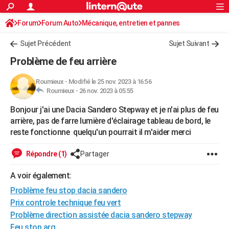
ACTUALITÉS
Forum
Forum Auto
Mécanique, entretien et pannes
Connexion
S'inscrire
Rechercher
Société
Education
Villes
Politique
Faits Divers
Monde
+
SPORT
Sujet Précédent
Sujet Suivant
Football
Cyclisme
Forum
Coupe du monde 2026
Tennis
Rugby
CULTURE
Problème de feu arrière
TNT
Cinéma
Musique
Programme TV
Streaming
Sorties cinéma
+
FINANCE
Roumieux
-
Modifié le 25 nov. 2023 à 16:56
Roumieux -
26 nov. 2023 à 05:55
Impôts
Immobilier
Banque
Crédit
Retraite
Epargne
Risques naturels par ville
Assurance
AUTO
Bonjour j'ai une Dacia Sandero Stepway et je n'ai plus de feu
Réserver un essai
Berlines
Forum auto
Essais
Citadines
SUV
+
HIGH-TECH
arrière, pas de farre lumière d'éclairage tableau de bord, le
reste fonctionne quelqu'un pourrait il m'aider merci
Meilleur smartphone
Ordinateurs
Guide high-tech
Mobiles
Internet
Jeux vidéo
+
BRICOLAGE
Répondre (1)
Partager
Aménagement intérieur
Cuisine
Jardinage
+
Forum
Extérieur
Salle de bains
Rangement
WEEK-END
A voir également:
Escapades
Expositions
Week-end nature
Guides de France
Patrimoine
Musées
+
LIFESTYLE
Problème feu stop dacia sandero
Bien-être
Mode
+
Art de vivre
Loisirs
Modes de vie
SANTE
Prix controle technique feu vert
Problème direction assistée dacia sandero stepway
Guide de la santé
Médicaments
+
Alimentation
Maladies
Sommeil
VOYAGE
Feu stop arg