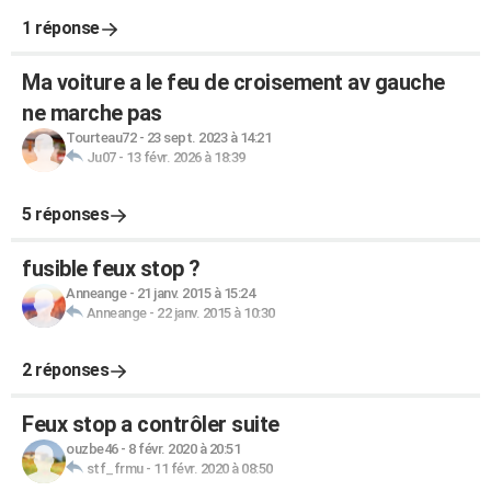
1 réponse
Ma voiture a le feu de croisement av gauche
ne marche pas
Tourteau72
-
23 sept. 2023 à 14:21
Ju07
-
13 févr. 2026 à 18:39
5 réponses
fusible feux stop ?
Anneange
-
21 janv. 2015 à 15:24
Anneange
-
22 janv. 2015 à 10:30
2 réponses
Feux stop a contrôler suite
ouzbe46
-
8 févr. 2020 à 20:51
stf_frmu
-
11 févr. 2020 à 08:50