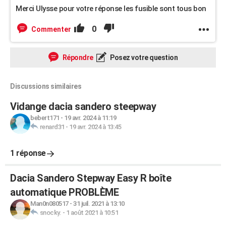
Merci Ulysse pour votre réponse les fusible sont tous bon
0
Commenter
Répondre
Posez votre question
Discussions similaires
Vidange dacia sandero steepway
bebert171
-
19 avr. 2024 à 11:19
renard31
-
19 avr. 2024 à 13:45
1 réponse
Dacia Sandero Stepway Easy R boîte
automatique PROBLÈME
Man0n080517
-
31 juil. 2021 à 13:10
snocky.
-
1 août 2021 à 10:51