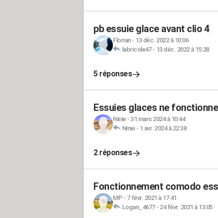
pb essuie glace avant clio 4
Florian
-
13 déc. 2022 à 10:06
labricole47
-
13 déc. 2022 à 15:28
5 réponses
Essuies glaces ne fonctionnen
Ninie
-
31 mars 2024 à 10:44
Ninie
-
1 avr. 2024 à 22:38
2 réponses
Fonctionnement comodo essu
MP
-
7 févr. 2021 à 17:41
Logan_4677
-
24 févr. 2021 à 13:05