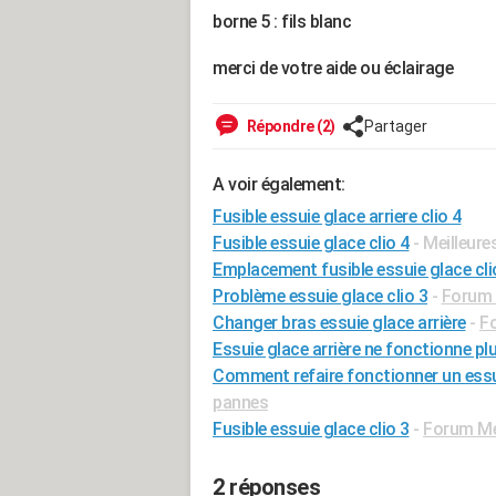
borne 5 : fils blanc
merci de votre aide ou éclairage
Répondre (2)
Partager
A voir également:
Fusible essuie glace arriere clio 4
Fusible essuie glace clio 4
- Meilleur
Emplacement fusible essuie glace cli
Problème essuie glace clio 3
-
Forum 
Changer bras essuie glace arrière
-
Fo
Essuie glace arrière ne fonctionne pl
Comment refaire fonctionner un essui
pannes
Fusible essuie glace clio 3
-
Forum Méc
2 réponses