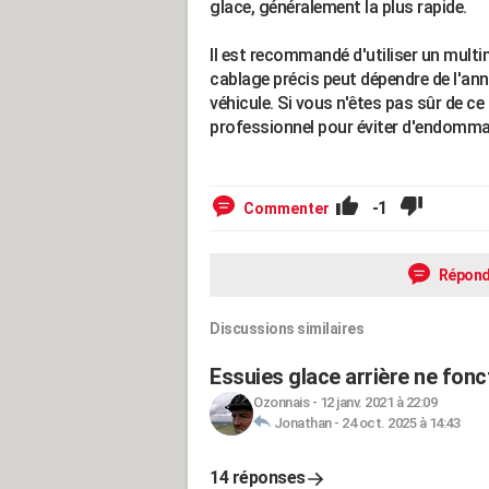
glace, généralement la plus rapide.
Il est recommandé d'utiliser un multi
cablage précis peut dépendre de l'anné
véhicule. Si vous n'êtes pas sûr de ce
professionnel pour éviter d'endommag
-1
Commenter
Répond
Discussions similaires
Essuies glace arrière ne fonct
Ozonnais
-
12 janv. 2021 à 22:09
Jonathan
-
24 oct. 2025 à 14:43
14 réponses