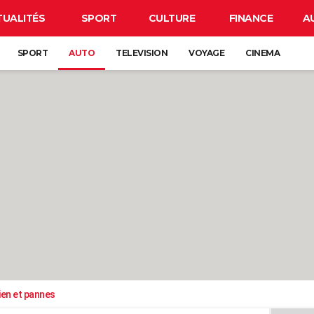
TUALITÉS
SPORT
CULTURE
FINANCE
A
SPORT
AUTO
TELEVISION
VOYAGE
CINEMA
ien et pannes