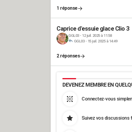
1 réponse
Caprice d'essuie glace Clio 3
GGL03
-
12 juil. 2025 à 11:58
GGL03
-
15 juil. 2025 à 14:49
2 réponses
DEVENEZ MEMBRE EN QUELQ
Connectez-vous simpleme
Suivez vos discussions 