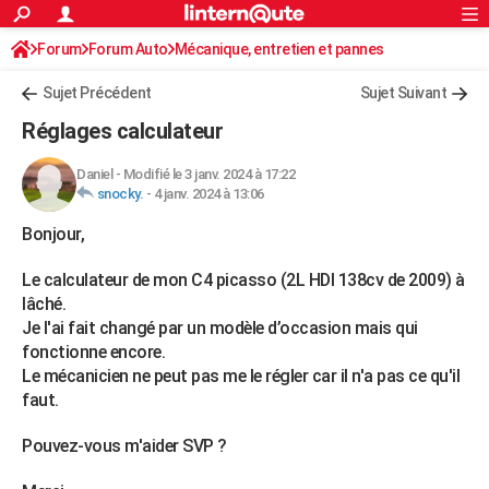
ACTUALITÉS
Forum
Forum Auto
Mécanique, entretien et pannes
Connexion
S'inscrire
Rechercher
Société
Education
Villes
Politique
Faits Divers
Monde
+
SPORT
Sujet Précédent
Sujet Suivant
Football
Cyclisme
Forum
Coupe du monde 2026
Tennis
Rugby
CULTURE
Réglages calculateur
TNT
Cinéma
Musique
Programme TV
Streaming
Sorties cinéma
+
FINANCE
Daniel
-
Modifié le 3 janv. 2024 à 17:22
snocky.
-
4 janv. 2024 à 13:06
Impôts
Immobilier
Banque
Crédit
Retraite
Epargne
Risques naturels par ville
Assurance
AUTO
Bonjour,
Réserver un essai
Berlines
Forum auto
Essais
Citadines
SUV
+
HIGH-TECH
Le calculateur de mon C4 picasso (2L HDI 138cv de 2009) à
Meilleur smartphone
Ordinateurs
Guide high-tech
Mobiles
Internet
Jeux vidéo
+
BRICOLAGE
lâché.
Je l'ai fait changé par un modèle d’occasion mais qui
Aménagement intérieur
Cuisine
Jardinage
+
Forum
Extérieur
Salle de bains
Rangement
WEEK-END
fonctionne encore.
Le mécanicien ne peut pas me le régler car il n'a pas ce qu'il
Escapades
Expositions
Week-end nature
Guides de France
Patrimoine
Musées
+
LIFESTYLE
faut.
Bien-être
Mode
+
Art de vivre
Loisirs
Modes de vie
SANTE
Pouvez-vous m'aider SVP ?
Guide de la santé
Médicaments
+
Alimentation
Maladies
Sommeil
VOYAGE