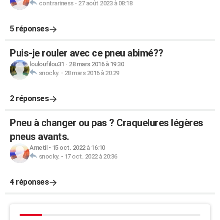
contrariness
-
27 août 2023 à 08:18
5 réponses
Puis-je rouler avec ce pneu abimé??
louloufilou31
-
28 mars 2016 à 19:30
snocky.
-
28 mars 2016 à 20:29
2 réponses
Pneu à changer ou pas ? Craquelures légères
pneus avants.
Ametil
-
15 oct. 2022 à 16:10
snocky.
-
17 oct. 2022 à 20:36
4 réponses