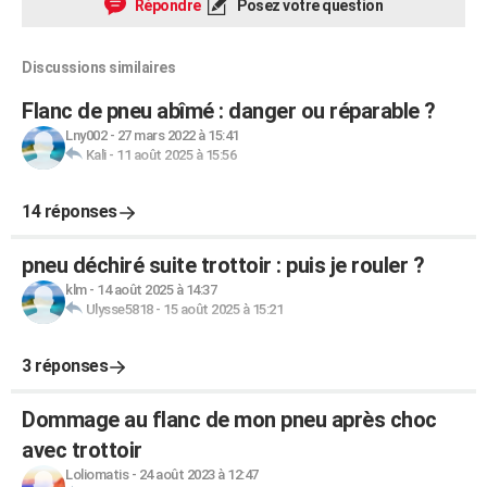
Répondre
Posez votre question
Discussions similaires
Flanc de pneu abîmé : danger ou réparable ?
Lny002
-
27 mars 2022 à 15:41
Kali
-
11 août 2025 à 15:56
14 réponses
pneu déchiré suite trottoir : puis je rouler ?
klm
-
14 août 2025 à 14:37
Ulysse5818
-
15 août 2025 à 15:21
3 réponses
Dommage au flanc de mon pneu après choc
avec trottoir
Loliomatis
-
24 août 2023 à 12:47