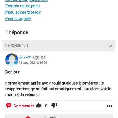
City break
Voyage de noces
Climat
Destinations
Voyage nature
Forum
+
Temoin usure pneu
PHOTO
Pneu abimé trottoir
GUIDES D'ACHAT
Pneu craquelé
BONS PLANS
1 réponse
CARTE DE VOEUX
RÉPONSE 1 / 1
Carte Bonne année
Carte Pâques
Carte de Noël
Carte Saint-Valentin
Carte d'anniversaire
DICTIONNAIRE
renard31
230
Biographies
Expressions
Dictionnaire
Citations
Proverbes
PROGRAMME TV
21 janv. 2024 à 16:26
COPAINS D'AVANT
Bonjour
Se connecter
Collèges
Universités
Service militaire
S'inscrire
Lycées
Primaires
Entreprises
Avis de recherche
AVIS DE DÉCÈS
normalement après avoir roulé quelques kilomètres : le
réapprentissage se fait automatiquement ; ou alors voir le
FORUM
manuel du véhicule
Lifestyle
Sport
Television
Cinema
Bricolage
Culture
Auto
Voyage
0
Commenter