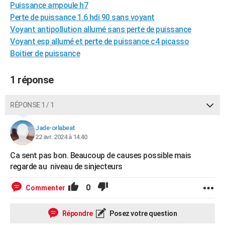
Puissance ampoule h7
City break
Voyage de noces
Climat
Destinations
Voyage nature
Forum
+
PHOTO
Perte de puissance 1.6 hdi 90 sans voyant
Voyant antipollution allumé sans perte de puissance
GUIDES D'ACHAT
Voyant esp allumé et perte de puissance c4 picasso
BONS PLANS
Boitier de puissance
CARTE DE VOEUX
1 réponse
Carte Bonne année
Carte Pâques
Carte de Noël
Carte Saint-Valentin
Carte d'anniversaire
DICTIONNAIRE
RÉPONSE 1 / 1
Biographies
Expressions
Dictionnaire
Citations
Proverbes
PROGRAMME TV
Jade-orlabeat
COPAINS D'AVANT
22 avr. 2024 à 14:40
Se connecter
Collèges
Universités
Service militaire
S'inscrire
Lycées
Primaires
Entreprises
Avis de recherche
AVIS DE DÉCÈS
Ca sent pas bon. Beaucoup de causes possible mais
regarde au niveau de sinjecteurs
FORUM
0
Commenter
Lifestyle
Sport
Television
Cinema
Bricolage
Culture
Auto
Voyage
Répondre
Posez votre question