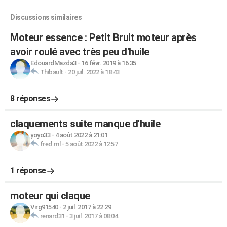
Discussions similaires
Moteur essence : Petit Bruit moteur après
avoir roulé avec très peu d'huile
EdouardMazda3
-
16 févr. 2019 à 16:35
Thibault
-
20 juil. 2022 à 18:43
8 réponses
claquements suite manque d'huile
yoyo33
-
4 août 2022 à 21:01
fred.ml
-
5 août 2022 à 12:57
1 réponse
moteur qui claque
Virg91540
-
2 juil. 2017 à 22:29
renard31
-
3 juil. 2017 à 08:04