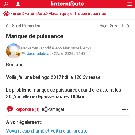
ACTUALITÉS
Forum
Forum Auto
Mécanique, entretien et pannes
Connexion
S'inscrire
Rechercher
Société
Education
Villes
Politique
Faits Divers
Monde
+
SPORT
Sujet Précédent
Sujet Suivant
Football
Cyclisme
Forum
Coupe du monde 2026
Tennis
Rugby
CULTURE
Manque de puissance
TNT
Cinéma
Musique
Programme TV
Streaming
Sorties cinéma
+
FINANCE
Benkerour
-
Modifié le 25 févr. 2024 à 20:51
Jade-orlabeat
-
22 avr. 2024 à 14:40
Impôts
Immobilier
Banque
Crédit
Retraite
Epargne
Risques naturels par ville
Assurance
AUTO
Bonjour,
Réserver un essai
Berlines
Forum auto
Essais
Citadines
SUV
+
HIGH-TECH
Voilà j'ai une berlingo 2017 hdi la 120 6vitesse
Meilleur smartphone
Ordinateurs
Guide high-tech
Mobiles
Internet
Jeux vidéo
+
BRICOLAGE
Le problème manque de puissance quand elle atteint les
Aménagement intérieur
Cuisine
Jardinage
+
Forum
Extérieur
Salle de bains
Rangement
WEEK-END
30t/mn elle ne dépasse pas les 100km
Escapades
Expositions
Week-end nature
Guides de France
Patrimoine
Musées
+
LIFESTYLE
Répondre (1)
Partager
Bien-être
Mode
+
Art de vivre
Loisirs
Modes de vie
SANTE
A voir également:
Guide de la santé
Médicaments
+
Alimentation
Maladies
Sommeil
VOYAGE
Voyant esp allumé et voiture qui broute