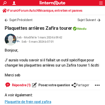
ACTUALITÉS
Forum
Forum Auto
Mécanique, entretien et pannes
Connexion
S'inscrire
Rechercher
Société
Education
Villes
Politique
Faits Divers
Monde
+
SPORT
Sujet Précédent
Sujet Suivant
Football
Cyclisme
Forum
Coupe du monde 2026
Tennis
Rugby
CULTURE
Plaquettes arrières Zafira tourer
Résolu
TNT
Cinéma
Musique
Programme TV
Streaming
Sorties cinéma
+
FINANCE
Seb
-
Modifié le 1 mars 2024 à 09:42
Seb -
5 mars 2024 à 07:01
Impôts
Immobilier
Banque
Crédit
Retraite
Epargne
Risques naturels par ville
Assurance
AUTO
Bonjour,
Réserver un essai
Berlines
Forum auto
Essais
Citadines
SUV
+
HIGH-TECH
J' aurais voulu savoir si il fallait un outil spécifique pour
Meilleur smartphone
Ordinateurs
Guide high-tech
Mobiles
Internet
Jeux vidéo
+
BRICOLAGE
changer les plaquettes arrières sur un Zafira tourer 1.6cdti
Aménagement intérieur
Cuisine
Jardinage
+
Forum
Extérieur
Salle de bains
Rangement
WEEK-END
Merci seb
Escapades
Expositions
Week-end nature
Guides de France
Patrimoine
Musées
+
LIFESTYLE
Répondre (1)
Posez votre question
Partager
Bien-être
Mode
+
Art de vivre
Loisirs
Modes de vie
SANTE
A voir également:
Guide de la santé
Médicaments
+
Alimentation
Maladies
Sommeil
VOYAGE
Plaquette de frein opel zafira