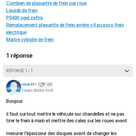
Combien de plaquette de frein par roue
City break
Voyage de noces
Climat
Destinations
Voyage nature
Forum
+
PHOTO
Liquide de frein
P0400 opel zafira
GUIDES D'ACHAT
Remplacement plaquette de frein arrière c4 picasso frein
BONS PLANS
electrique
Maitre cylindre de frein
CARTE DE VOEUX
1 réponse
Carte Bonne année
Carte Pâques
Carte de Noël
Carte Saint-Valentin
Carte d'anniversaire
DICTIONNAIRE
Biographies
Expressions
Dictionnaire
Citations
Proverbes
PROGRAMME TV
RÉPONSE 1 / 1
COPAINS D'AVANT
renard31
228
1 mars 2024 à 10:47
Se connecter
Collèges
Universités
Service militaire
S'inscrire
Lycées
Primaires
Entreprises
Avis de recherche
AVIS DE DÉCÈS
Bonjour
FORUM
il faut surtout mettre le véhicule sur chandelles et ne pas
Lifestyle
Sport
Television
Cinema
Bricolage
Culture
Auto
Voyage
tirer le frein à main et mettre des cales sur les roues avant
mesurer l'épaisseur des disques avant de changer les