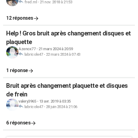
fred.ml
-
21 nov. 2018 à 21:53
12 réponses
Help ! Gros bruit après changement disques et
plaquette
Azenox77
-
21 mars 2024 à 20:59
labricole47
-
22 mars 2024 à 07:43
1 réponse
Bruit après changement plaquette et disques
de frein
valery3965
-
13 avr. 2019 à 03:35
labricole47
-
28 juin 2024 à 21:06
6 réponses