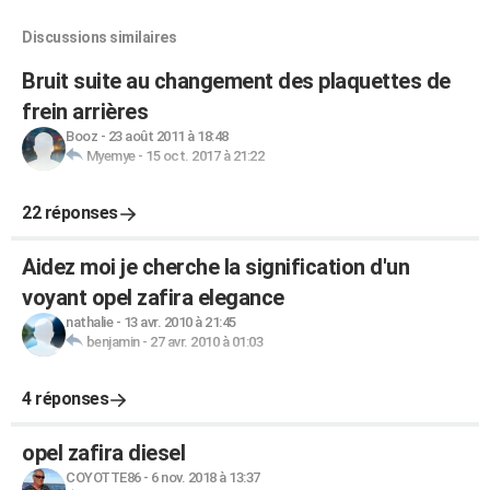
Discussions similaires
Bruit suite au changement des plaquettes de
frein arrières
Booz
-
23 août 2011 à 18:48
Myemye
-
15 oct. 2017 à 21:22
22 réponses
Aidez moi je cherche la signification d'un
voyant opel zafira elegance
nathalie
-
13 avr. 2010 à 21:45
benjamin
-
27 avr. 2010 à 01:03
4 réponses
opel zafira diesel
COYOTTE86
-
6 nov. 2018 à 13:37