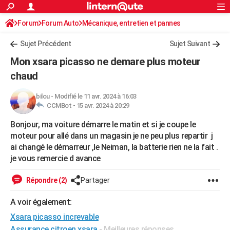
ACTUALITÉS
Forum
Forum Auto
Mécanique, entretien et pannes
Connexion
S'inscrire
Rechercher
Société
Education
Villes
Politique
Faits Divers
Monde
+
SPORT
Sujet Précédent
Sujet Suivant
Football
Cyclisme
Forum
Coupe du monde 2026
Tennis
Rugby
CULTURE
Mon xsara picasso ne demare plus moteur
TNT
Cinéma
Musique
Programme TV
Streaming
Sorties cinéma
+
chaud
FINANCE
Impôts
Immobilier
Banque
Crédit
Retraite
Epargne
Risques naturels par ville
Assurance
AUTO
bilou
-
Modifié le 11 avr. 2024 à 16:03
CCMBot -
15 avr. 2024 à 20:29
Réserver un essai
Berlines
Forum auto
Essais
Citadines
SUV
+
HIGH-TECH
Bonjour, ma voiture démarre le matin et si je coupe le
Meilleur smartphone
Ordinateurs
Guide high-tech
Mobiles
Internet
Jeux vidéo
+
moteur pour allé dans un magasin je ne peu plus repartir j
BRICOLAGE
ai changé le démarreur ,le Neiman, la batterie rien ne la fait .
Aménagement intérieur
Cuisine
Jardinage
+
Forum
Extérieur
Salle de bains
Rangement
je vous remercie d avance
WEEK-END
Escapades
Expositions
Week-end nature
Guides de France
Patrimoine
Musées
+
LIFESTYLE
Répondre (2)
Partager
Bien-être
Mode
+
Art de vivre
Loisirs
Modes de vie
SANTE
A voir également:
Xsara picasso increvable
Guide de la santé
Médicaments
+
Alimentation
Maladies
Sommeil
VOYAGE
Assurance citroen xsara
- Meilleures réponses