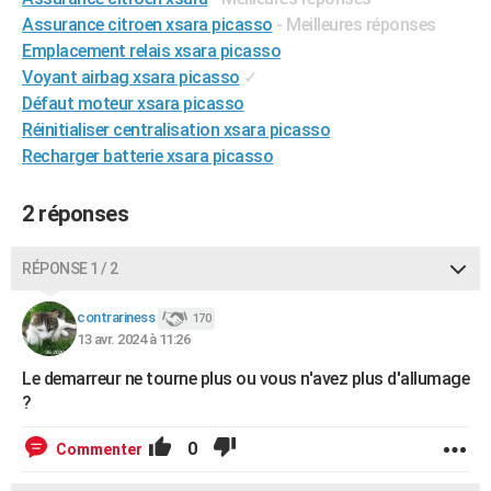
City break
Voyage de noces
Climat
Destinations
Voyage nature
Forum
+
Assurance citroen xsara picasso
- Meilleures réponses
PHOTO
Emplacement relais xsara picasso
GUIDES D'ACHAT
Voyant airbag xsara picasso
✓
Défaut moteur xsara picasso
BONS PLANS
Réinitialiser centralisation xsara picasso
Recharger batterie xsara picasso
CARTE DE VOEUX
Carte Bonne année
Carte Pâques
Carte de Noël
Carte Saint-Valentin
Carte d'anniversaire
DICTIONNAIRE
2 réponses
Biographies
Expressions
Dictionnaire
Citations
Proverbes
PROGRAMME TV
RÉPONSE 1 / 2
COPAINS D'AVANT
contrariness
170
Se connecter
Collèges
Universités
Service militaire
S'inscrire
Lycées
Primaires
Entreprises
Avis de recherche
AVIS DE DÉCÈS
13 avr. 2024 à 11:26
Le demarreur ne tourne plus ou vous n'avez plus d'allumage
FORUM
?
Lifestyle
Sport
Television
Cinema
Bricolage
Culture
Auto
Voyage
0
Commenter