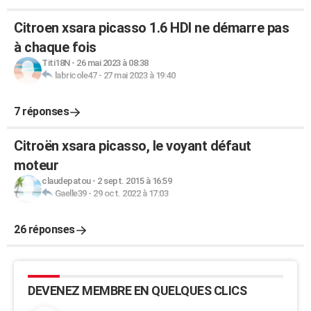
Citroen xsara picasso 1.6 HDI ne démarre pas
à chaque fois
Titi18N
-
26 mai 2023 à 08:38
labricole47
-
27 mai 2023 à 19:40
7 réponses
Citroën xsara picasso, le voyant défaut
moteur
claudepatou
-
2 sept. 2015 à 16:59
Gaelle39
-
29 oct. 2022 à 17:03
26 réponses
DEVENEZ MEMBRE EN QUELQUES CLICS