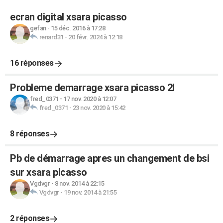
ecran digital xsara picasso
gefan
-
15 déc. 2016 à 17:28
renard31
-
20 févr. 2024 à 12:18
16 réponses
Probleme demarrage xsara picasso 2l
fred_0371
-
17 nov. 2020 à 12:07
fred_0371
-
23 nov. 2020 à 15:42
8 réponses
Pb de démarrage apres un changement de bsi
sur xsara picasso
Vgdvgr
-
8 nov. 2014 à 22:15
Vgdvgr
-
19 nov. 2014 à 21:55
2 réponses