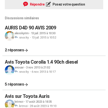
Répondre
Posez votre question
Discussions similaires
AURIS D4D 90 AVIS 2009
alexskyrim
-
13 juil. 2015 à 10:30
snocky.
-
13 juil. 2015 à 10:52
2 réponses
Avis Toyota Corolla 1.4 90ch diesel
anouar
-
3 nov. 2013 à 21:02
snocky.
-
6 nov. 2013 à 10:17
5 réponses
Avis sur Toyota Auris
letmoi
-
17 août 2023 à 18:35
letmoi
-
28 août 2023 à 19:10