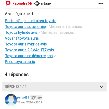
Répondre (4)
Partager
City break
Voyage de noces
Climat
Destinations
Voyage nature
Forum
+
PHOTO
A voir également:
GUIDES D'ACHAT
Porte-clés publicitaires toyota
BONS PLANS
Toyota auris autonomie
- Meilleures réponses
Toyota hybride avis
- Meilleures réponses
CARTE DE VOEUX
Voyant toyota auris
Toyota auris hybride avis
Carte Bonne année
Carte Pâques
Carte de Noël
Carte Saint-Valentin
Carte d'anniversaire
DICTIONNAIRE
Toyota auris 2.2 d4d 177 avis
Biographies
Expressions
Dictionnaire
Citations
Proverbes
PROGRAMME TV
Toyota auris ne démarre pas
✓
Pneu toyota auris
COPAINS D'AVANT
4 réponses
Se connecter
Collèges
Universités
Service militaire
S'inscrire
Lycées
Primaires
Entreprises
Avis de recherche
AVIS DE DÉCÈS
FORUM
RÉPONSE 1 / 4
Lifestyle
Sport
Television
Cinema
Bricolage
Culture
Auto
Voyage
renard31
230
13 avr. 2024 à 20:19