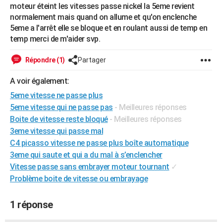
moteur éteint les vitesses passe nickel la 5eme revient
City break
Voyage de noces
Climat
Destinations
Voyage nature
Forum
+
PHOTO
normalement mais quand on allume et qu'on enclenche
5eme a l'arrêt elle se bloque et en roulant aussi de temp en
GUIDES D'ACHAT
temp merci de m'aider svp.
BONS PLANS
Répondre (1)
Partager
CARTE DE VOEUX
A voir également:
Carte Bonne année
Carte Pâques
Carte de Noël
Carte Saint-Valentin
Carte d'anniversaire
DICTIONNAIRE
5eme vitesse ne passe plus
5eme vitesse qui ne passe pas
- Meilleures réponses
Biographies
Expressions
Dictionnaire
Citations
Proverbes
PROGRAMME TV
Boite de vitesse reste bloqué
- Meilleures réponses
3eme vitesse qui passe mal
COPAINS D'AVANT
C4 picasso vitesse ne passe plus boîte automatique
Se connecter
Collèges
Universités
Service militaire
S'inscrire
Lycées
Primaires
Entreprises
Avis de recherche
AVIS DE DÉCÈS
3eme qui saute et qui a du mal à s’enclencher
Vitesse passe sans embrayer moteur tournant
✓
FORUM
Problème boite de vitesse ou embrayage
Lifestyle
Sport
Television
Cinema
Bricolage
Culture
Auto
Voyage
1 réponse