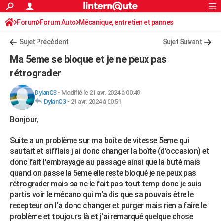
ACTUALITÉS
Forum
Forum Auto
Mécanique, entretien et pannes
Connexion
S'inscrire
Rechercher
Société
Education
Villes
Politique
Faits Divers
Monde
+
SPORT
Sujet Précédent
Sujet Suivant
Football
Cyclisme
Forum
Coupe du monde 2026
Tennis
Rugby
CULTURE
Ma 5eme se bloque et je ne peux pas
TNT
Cinéma
Musique
Programme TV
Streaming
Sorties cinéma
+
rétrograder
FINANCE
Impôts
Immobilier
Banque
Crédit
Retraite
Epargne
Risques naturels par ville
Assurance
AUTO
DylanC3
-
Modifié le 21 avr. 2024 à 00:49
DylanC3
-
21 avr. 2024 à 00:51
Réserver un essai
Berlines
Forum auto
Essais
Citadines
SUV
+
HIGH-TECH
Bonjour,
Meilleur smartphone
Ordinateurs
Guide high-tech
Mobiles
Internet
Jeux vidéo
+
BRICOLAGE
Suite a un problème sur ma boîte de vitesse 5eme qui
Aménagement intérieur
Cuisine
Jardinage
+
Forum
Extérieur
Salle de bains
Rangement
sautait et sifflais j'ai donc changer la boîte (d'occasion) et
WEEK-END
donc fait l'embrayage au passage ainsi que la buté mais
Escapades
Expositions
Week-end nature
Guides de France
Patrimoine
Musées
+
quand on passe la 5eme elle reste bloqué je ne peux pas
LIFESTYLE
rétrograder mais sa ne le fait pas tout temp donc je suis
Bien-être
Mode
+
Art de vivre
Loisirs
Modes de vie
SANTE
partis voir le mécano qui m'a dis que sa pouvais être le
recepteur on l'a donc changer et purger mais rien a faire le
Guide de la santé
Médicaments
+
Alimentation
Maladies
Sommeil
VOYAGE
problème et toujours là et j'ai remarqué quelque chose