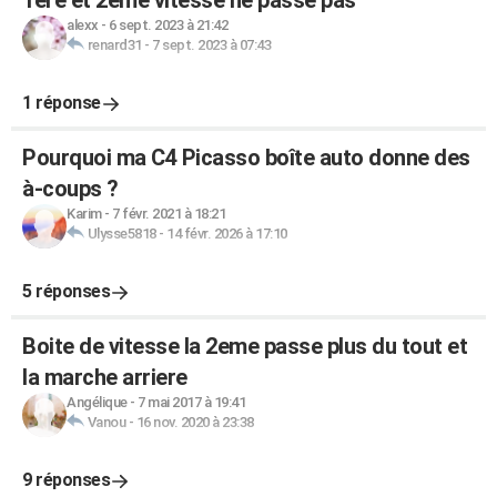
1ère et 2eme vitesse ne passe pas
alexx
-
6 sept. 2023 à 21:42
renard31
-
7 sept. 2023 à 07:43
1 réponse
Pourquoi ma C4 Picasso boîte auto donne des
à-coups ?
Karim
-
7 févr. 2021 à 18:21
Ulysse5818
-
14 févr. 2026 à 17:10
5 réponses
Boite de vitesse la 2eme passe plus du tout et
la marche arriere
Angélique
-
7 mai 2017 à 19:41
Vanou
-
16 nov. 2020 à 23:38
9 réponses