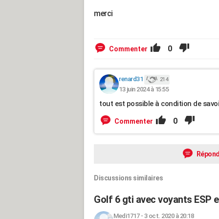
merci
0
Commenter
renard31
214
13 juin 2024 à 15:55
tout est possible à condition de savoir
0
Commenter
Répond
Discussions similaires
Golf 6 gti avec voyants ESP e
Medi1717
-
3 oct. 2020 à 20:18