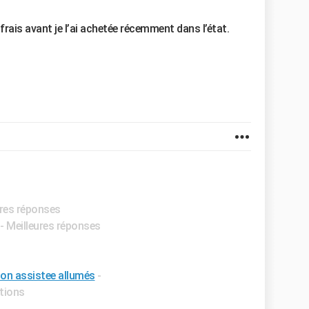
r frais avant je l’ai achetée récemment dans l’état.
ures réponses
- Meilleures réponses
ion assistee allumés
-
ctions