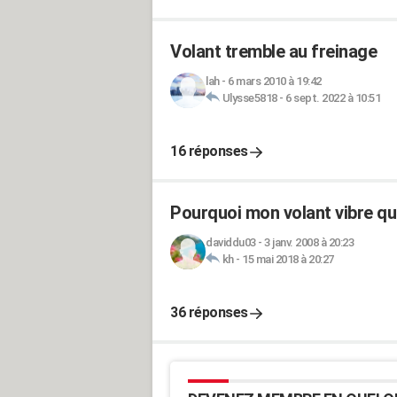
Volant tremble au freinage
lah
-
6 mars 2010 à 19:42
Ulysse5818
-
6 sept. 2022 à 10:51
16 réponses
Pourquoi mon volant vibre qua
daviddu03
-
3 janv. 2008 à 20:23
kh
-
15 mai 2018 à 20:27
36 réponses