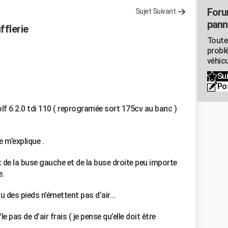
Foru
Sujet Suivant
pann
fflerie
Toute
probl
véhicu
Sui
Po
lf 6 2.0 tdi 110 ( reprogramée sort 175cv au banc )
e m’explique .
et de la buse gauche et de la buse droite peu importe
e.
au des pieds n’émettent pas d’air…
 pas de d’air frais ( je pense qu’elle doit être