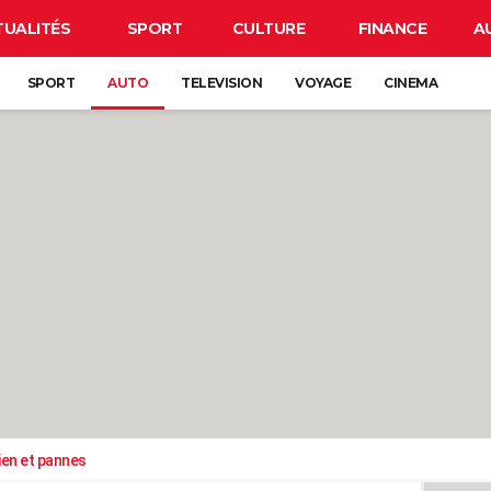
TUALITÉS
SPORT
CULTURE
FINANCE
A
SPORT
AUTO
TELEVISION
VOYAGE
CINEMA
ien et pannes