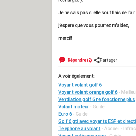
Je ne sais pas si elle soufflais de l’ai
j’espere que vous pourrez m’aidez,
merci!!
Répondre (2)
Partager
A voir également:
Voyant volant golf 6
Voyant volant orange golf 6
- Meille
Ventilation golf 6 ne fonctionne plus
Volant moteur
- Guide
Euro 6
- Guide
Golf 6 gti avec voyants ESP et direct
Telephone au volant
- Accueil - Infra
Voyant antidemarrage
- Guide