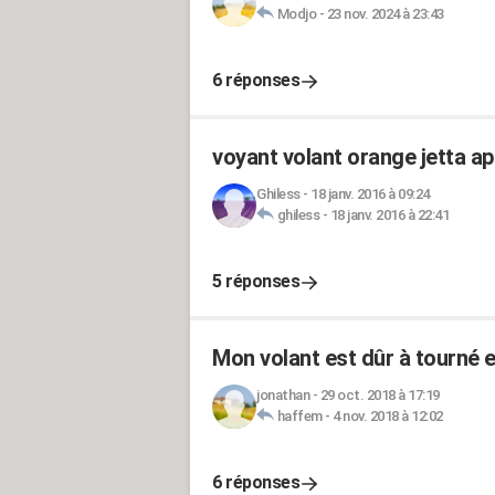
Modjo
-
23 nov. 2024 à 23:43
6 réponses
voyant volant orange jetta ap
Ghiless
-
18 janv. 2016 à 09:24
ghiless
-
18 janv. 2016 à 22:41
5 réponses
Mon volant est dûr à tourné 
jonathan
-
29 oct. 2018 à 17:19
haffem
-
4 nov. 2018 à 12:02
6 réponses