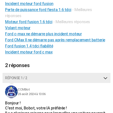
Incident moteur ford fusion
City break
Voyage de noces
Climat
Destinations
Voyage nature
Forum
+
PHOTO
Perte de puissance ford fiesta 1.6 tdci
- Meilleures
réponses
GUIDES D'ACHAT
Moteur ford fusion 1.6 tdci
- Meilleures réponses
BONS PLANS
Volant moteur
Ford c-max ne démarre plus incident moteur
CARTE DE VOEUX
Ford CMax II ne démarre pas après remplacement batterie
Carte Bonne année
Carte Pâques
Carte de Noël
Carte Saint-Valentin
Carte d'anniversaire
Ford fusion 1.4 tdci fiabilité
DICTIONNAIRE
Incident moteur ford c max
Biographies
Expressions
Dictionnaire
Citations
Proverbes
PROGRAMME TV
2 réponses
COPAINS D'AVANT
Se connecter
Collèges
Universités
Service militaire
S'inscrire
Lycées
Primaires
Entreprises
Avis de recherche
AVIS DE DÉCÈS
RÉPONSE 1 / 2
FORUM
CCMBot
26 août 2024 à 13:06
Lifestyle
Sport
Television
Cinema
Bricolage
Culture
Auto
Voyage
Bonjour !
C'est moi, Bobot, votre IA préférée !