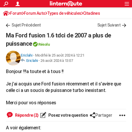
ACTUALITÉS
Forum
Forum Auto
Types de véhicules
Connexion
S'inscrire
Citadines
Rechercher
Société
Education
Villes
Politique
Faits Divers
Monde
+
SPORT
Sujet Précédent
Sujet Suivant
Football
Cyclisme
Forum
Coupe du monde 2026
Tennis
Rugby
CULTURE
Ma Ford fusion 1.6 tdci de 2007 a plus de
TNT
Cinéma
Musique
Programme TV
Streaming
Sorties cinéma
+
puissance
FINANCE
Résolu
Impôts
Immobilier
Banque
Crédit
Retraite
Epargne
Risques naturels par ville
Assurance
AUTO
Ericlahi
-
Modifié le 25 août 2024 à 12:21
Ericlahi
-
26 août 2024 à 13:07
Réserver un essai
Berlines
Forum auto
Essais
Citadines
SUV
+
HIGH-TECH
Bonjour !!!a toute et à tous !!
Meilleur smartphone
Ordinateurs
Guide high-tech
Mobiles
Internet
Jeux vidéo
+
BRICOLAGE
Je j'ai acquis une Ford fusion récemment et il s'avère que
Aménagement intérieur
Cuisine
Jardinage
+
Forum
Extérieur
Salle de bains
Rangement
celle ci a un soucis de puissance turbo inexistant.
WEEK-END
Escapades
Expositions
Week-end nature
Guides de France
Patrimoine
Musées
+
Merci pour vos réponses
LIFESTYLE
Bien-être
Mode
+
Art de vivre
Loisirs
Modes de vie
SANTE
Répondre (2)
Posez votre question
Partager
Guide de la santé
Médicaments
+
Alimentation
Maladies
Sommeil
VOYAGE
A voir également: