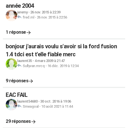
année 2004
jeremy
-
26 nov. 2015 à 22:39
fred.ml
-
26 nov. 2015 à 22:56
1 réponse
bonjour j'aurais voulu s'avoir si la ford fusion
1.4 tdci est t'elle fiable merc
laurent35
-
4 mars 2009 à 21:47
Sullyvan.mrcq
-
16 déc. 2019 à 12:34
9 réponses
EAC FAIL
laurent54680
-
30 oct. 2016 à 19:06
Smeagoal
-
10 août 2021 à 11:44
29 réponses