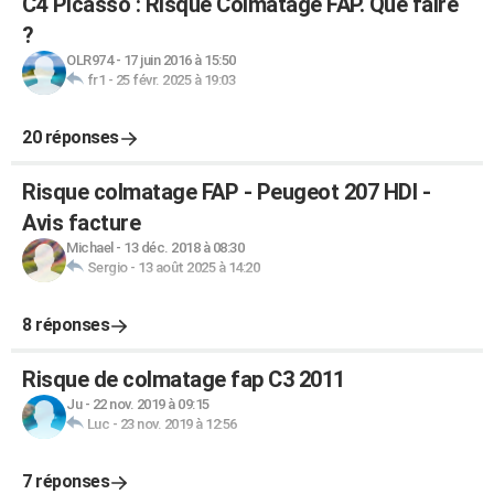
C4 Picasso : Risque Colmatage FAP. Que faire
?
OLR974
-
17 juin 2016 à 15:50
fr1
-
25 févr. 2025 à 19:03
20 réponses
Risque colmatage FAP - Peugeot 207 HDI -
Avis facture
Michael
-
13 déc. 2018 à 08:30
Sergio
-
13 août 2025 à 14:20
8 réponses
Risque de colmatage fap C3 2011
Ju
-
22 nov. 2019 à 09:15
Luc
-
23 nov. 2019 à 12:56
7 réponses