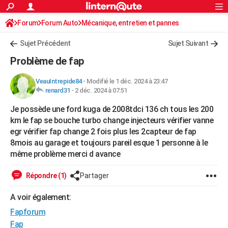
ACTUALITÉS
Forum
Forum Auto
Mécanique, entretien et pannes
Connexion
S'inscrire
Rechercher
Société
Education
Villes
Politique
Faits Divers
Monde
+
SPORT
Sujet Précédent
Sujet Suivant
Football
Cyclisme
Forum
Coupe du monde 2026
Tennis
Rugby
CULTURE
Problème de fap
TNT
Cinéma
Musique
Programme TV
Streaming
Sorties cinéma
+
FINANCE
VeauIntrepide84
-
Modifié le 1 déc. 2024 à 23:47
renard31
-
2 déc. 2024 à 07:51
Impôts
Immobilier
Banque
Crédit
Retraite
Epargne
Risques naturels par ville
Assurance
AUTO
Je possède une ford kuga de 2008tdci 136 ch tous les 200
Réserver un essai
Berlines
Forum auto
Essais
Citadines
SUV
+
HIGH-TECH
km le fap se bouche turbo change injecteurs vérifier vanne
egr vérifier fap change 2 fois plus les 2capteur de fap
Meilleur smartphone
Ordinateurs
Guide high-tech
Mobiles
Internet
Jeux vidéo
+
BRICOLAGE
8mois au garage et toujours pareil esque 1 personne à le
même problème merci d avance
Aménagement intérieur
Cuisine
Jardinage
+
Forum
Extérieur
Salle de bains
Rangement
WEEK-END
Escapades
Expositions
Week-end nature
Guides de France
Patrimoine
Musées
+
Répondre (1)
Partager
LIFESTYLE
Bien-être
Mode
+
Art de vivre
Loisirs
Modes de vie
A voir également:
SANTE
Fapforum
Guide de la santé
Médicaments
+
Alimentation
Maladies
Sommeil
VOYAGE
Fap