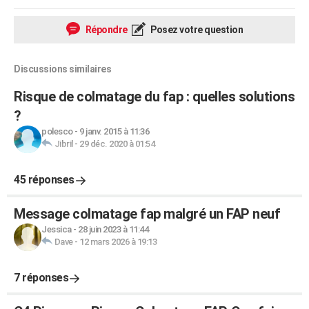
Répondre
Posez votre question
Discussions similaires
Risque de colmatage du fap : quelles solutions
?
polesco
-
9 janv. 2015 à 11:36
Jibril
-
29 déc. 2020 à 01:54
45 réponses
Message colmatage fap malgré un FAP neuf
Jessica
-
28 juin 2023 à 11:44
Dave
-
12 mars 2026 à 19:13
7 réponses