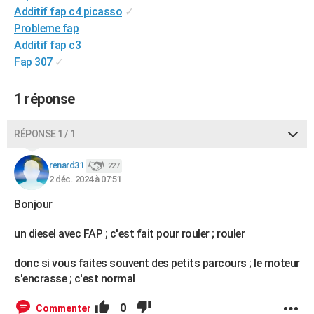
Additif fap c4 picasso
✓
City break
Voyage de noces
Climat
Destinations
Voyage nature
Forum
+
PHOTO
Probleme fap
Additif fap c3
GUIDES D'ACHAT
Fap 307
✓
BONS PLANS
1 réponse
CARTE DE VOEUX
Carte Bonne année
Carte Pâques
Carte de Noël
Carte Saint-Valentin
Carte d'anniversaire
DICTIONNAIRE
RÉPONSE 1 / 1
Biographies
Expressions
Dictionnaire
Citations
Proverbes
PROGRAMME TV
renard31
227
2 déc. 2024 à 07:51
COPAINS D'AVANT
Bonjour
Se connecter
Collèges
Universités
Service militaire
S'inscrire
Lycées
Primaires
Entreprises
Avis de recherche
AVIS DE DÉCÈS
un diesel avec FAP ; c'est fait pour rouler ; rouler
FORUM
donc si vous faites souvent des petits parcours ; le moteur
Lifestyle
Sport
Television
Cinema
Bricolage
Culture
Auto
Voyage
s'encrasse ; c'est normal
0
Commenter