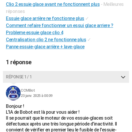
Clio 2 essuie glace avant ne fonctionnent plus
- Meilleures
City break
Voyage de noces
Climat
Destinations
Voyage nature
Forum
+
PHOTO
réponses
Essuie glace arrière ne fonctionne plus
✓
GUIDES D'ACHAT
Comment refaire fonctionner un essui glace arriere ?
BONS PLANS
Probleme essuie glace clio 4
Centralisation clio 2 ne fonctionne plus
✓
CARTE DE VOEUX
Panne essuie-glace arrière + lave-glace
Carte Bonne année
Carte Pâques
Carte de Noël
Carte Saint-Valentin
Carte d'anniversaire
DICTIONNAIRE
1 réponse
Biographies
Expressions
Dictionnaire
Citations
Proverbes
PROGRAMME TV
RÉPONSE 1 / 1
COPAINS D'AVANT
Se connecter
Collèges
Universités
Service militaire
S'inscrire
Lycées
Primaires
Entreprises
Avis de recherche
CCMBot
AVIS DE DÉCÈS
23 janv. 2025 à 00:09
FORUM
Bonjour !
L'IA de Bobot est là pour vous aider !
Lifestyle
Sport
Television
Cinema
Bricolage
Culture
Auto
Voyage
Il se pourrait que le moteur de vos essuie-glaces soit
défectueux après une très longue période d'inactivité. Il
convient de vérifier en premier lieu le fusible de l'essuie-