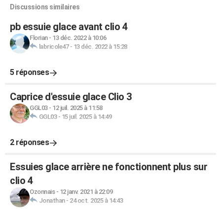
Discussions similaires
pb essuie glace avant clio 4
Florian
-
13 déc. 2022 à 10:06
labricole47
-
13 déc. 2022 à 15:28
5 réponses
Caprice d'essuie glace Clio 3
GGL03
-
12 juil. 2025 à 11:58
GGL03
-
15 juil. 2025 à 14:49
2 réponses
Essuies glace arrière ne fonctionnent plus sur
clio 4
Ozonnais
-
12 janv. 2021 à 22:09
Jonathan
-
24 oct. 2025 à 14:43