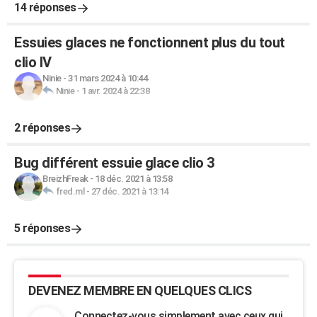
14 réponses
Essuies glaces ne fonctionnent plus du tout
clio IV
Ninie
-
31 mars 2024 à 10:44
Ninie
-
1 avr. 2024 à 22:38
2 réponses
Bug différent essuie glace clio 3
BreizhFreak
-
18 déc. 2021 à 13:58
fred.ml
-
27 déc. 2021 à 13:14
5 réponses
DEVENEZ MEMBRE EN QUELQUES CLICS
Connectez-vous simplement avec ceux qui