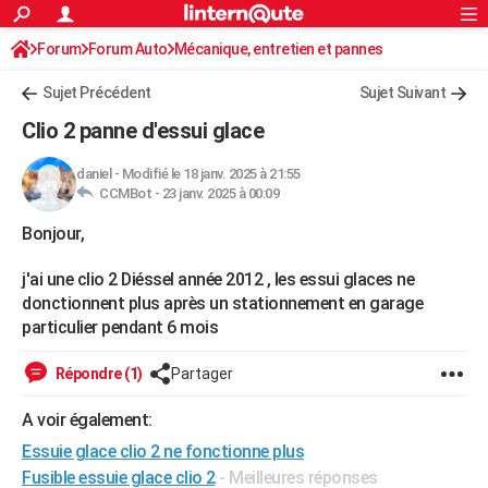
ACTUALITÉS
Forum
Forum Auto
Mécanique, entretien et pannes
Connexion
S'inscrire
Rechercher
Société
Education
Villes
Politique
Faits Divers
Monde
+
SPORT
Sujet Précédent
Sujet Suivant
Football
Cyclisme
Forum
Coupe du monde 2026
Tennis
Rugby
CULTURE
Clio 2 panne d'essui glace
TNT
Cinéma
Musique
Programme TV
Streaming
Sorties cinéma
+
FINANCE
daniel
-
Modifié le 18 janv. 2025 à 21:55
CCMBot -
23 janv. 2025 à 00:09
Impôts
Immobilier
Banque
Crédit
Retraite
Epargne
Risques naturels par ville
Assurance
AUTO
Bonjour,
Réserver un essai
Berlines
Forum auto
Essais
Citadines
SUV
+
HIGH-TECH
j'ai une clio 2 Diéssel année 2012 , les essui glaces ne
Meilleur smartphone
Ordinateurs
Guide high-tech
Mobiles
Internet
Jeux vidéo
+
BRICOLAGE
donctionnent plus après un stationnement en garage
particulier pendant 6 mois
Aménagement intérieur
Cuisine
Jardinage
+
Forum
Extérieur
Salle de bains
Rangement
WEEK-END
Répondre (1)
Partager
Escapades
Expositions
Week-end nature
Guides de France
Patrimoine
Musées
+
LIFESTYLE
A voir également:
Bien-être
Mode
+
Art de vivre
Loisirs
Modes de vie
SANTE
Essuie glace clio 2 ne fonctionne plus
Guide de la santé
Médicaments
+
Alimentation
Maladies
Sommeil
VOYAGE
Fusible essuie glace clio 2
- Meilleures réponses