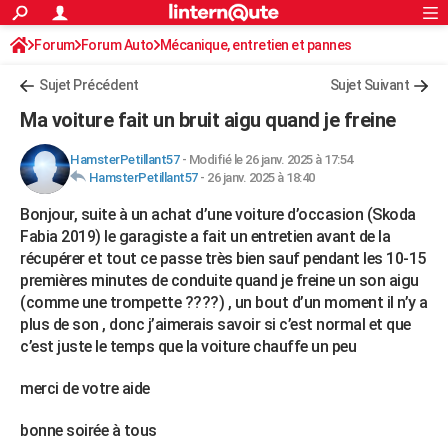
ACTUALITÉS
Forum
Forum Auto
Mécanique, entretien et pannes
Connexion
S'inscrire
Rechercher
Société
Education
Villes
Politique
Faits Divers
Monde
+
SPORT
Sujet Précédent
Sujet Suivant
Football
Cyclisme
Forum
Coupe du monde 2026
Tennis
Rugby
CULTURE
Ma voiture fait un bruit aigu quand je freine
TNT
Cinéma
Musique
Programme TV
Streaming
Sorties cinéma
+
FINANCE
HamsterPetillant57
-
Modifié le 26 janv. 2025 à 17:54
HamsterPetillant57
-
26 janv. 2025 à 18:40
Impôts
Immobilier
Banque
Crédit
Retraite
Epargne
Risques naturels par ville
Assurance
AUTO
Bonjour, suite à un achat d’une voiture d’occasion (Skoda
Réserver un essai
Berlines
Forum auto
Essais
Citadines
SUV
+
HIGH-TECH
Fabia 2019) le garagiste a fait un entretien avant de la
récupérer et tout ce passe très bien sauf pendant les 10-15
Meilleur smartphone
Ordinateurs
Guide high-tech
Mobiles
Internet
Jeux vidéo
+
BRICOLAGE
premières minutes de conduite quand je freine un son aigu
(comme une trompette ????) , un bout d’un moment il n’y a
Aménagement intérieur
Cuisine
Jardinage
+
Forum
Extérieur
Salle de bains
Rangement
WEEK-END
plus de son , donc j’aimerais savoir si c’est normal et que
Escapades
Expositions
Week-end nature
Guides de France
Patrimoine
Musées
+
c’est juste le temps que la voiture chauffe un peu
LIFESTYLE
Bien-être
Mode
+
Art de vivre
Loisirs
Modes de vie
merci de votre aide
SANTE
Guide de la santé
Médicaments
+
Alimentation
Maladies
Sommeil
bonne soirée à tous
VOYAGE