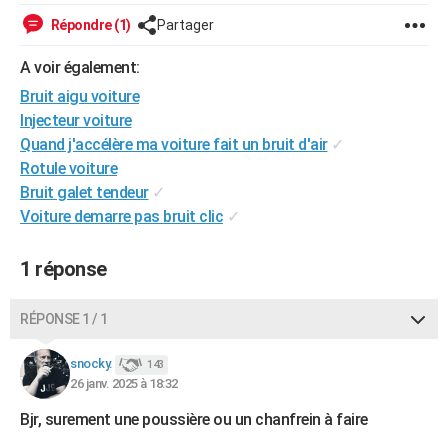
City break
Voyage de noces
Climat
Destinations
Voyage nature
Forum
+
PHOTO
Répondre (1)
Partager
GUIDES D'ACHAT
A voir également:
Bruit aigu voiture
BONS PLANS
Injecteur voiture
Quand j'accélère ma voiture fait un bruit d'air
✓
CARTE DE VOEUX
Rotule voiture
Carte Bonne année
Carte Pâques
Carte de Noël
Carte Saint-Valentin
Carte d'anniversaire
DICTIONNAIRE
Bruit galet tendeur
✓
Voiture demarre pas bruit clic
✓
Biographies
Expressions
Dictionnaire
Citations
Proverbes
PROGRAMME TV
1 réponse
COPAINS D'AVANT
Se connecter
Collèges
Universités
Service militaire
S'inscrire
Lycées
Primaires
Entreprises
Avis de recherche
AVIS DE DÉCÈS
RÉPONSE 1 / 1
FORUM
snocky.
143
Lifestyle
Sport
Television
Cinema
Bricolage
Culture
Auto
Voyage
26 janv. 2025 à 18:32
Bjr, surement une poussière ou un chanfrein à faire