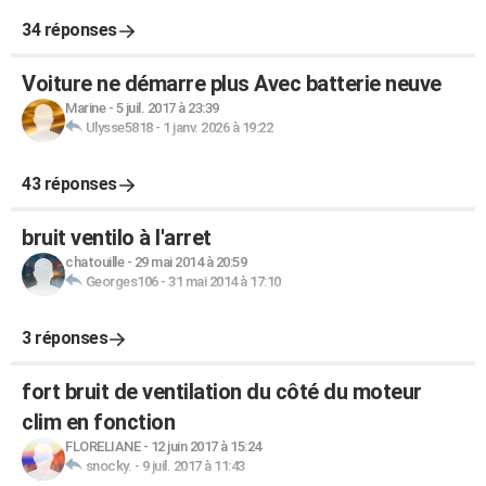
34 réponses
Voiture ne démarre plus Avec batterie neuve
Marine
-
5 juil. 2017 à 23:39
Ulysse5818
-
1 janv. 2026 à 19:22
43 réponses
bruit ventilo à l'arret
chatouille
-
29 mai 2014 à 20:59
Georges106
-
31 mai 2014 à 17:10
3 réponses
fort bruit de ventilation du côté du moteur
clim en fonction
FLORELIANE
-
12 juin 2017 à 15:24
snocky.
-
9 juil. 2017 à 11:43