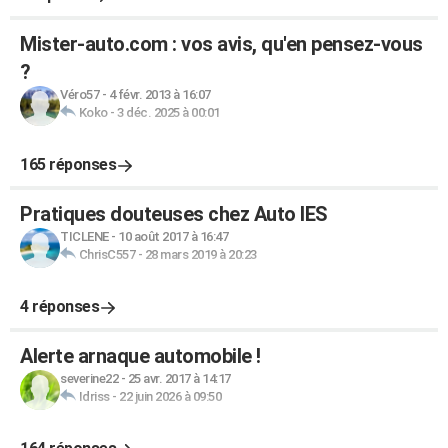
Mister-auto.com : vos avis, qu'en pensez-vous
?
Véro57
-
4 févr. 2013 à 16:07
Koko
-
3 déc. 2025 à 00:01
165 réponses
Pratiques douteuses chez Auto IES
TICLENE
-
10 août 2017 à 16:47
ChrisC557
-
28 mars 2019 à 20:23
4 réponses
Alerte arnaque automobile !
severine22
-
25 avr. 2017 à 14:17
Idriss
-
22 juin 2026 à 09:50