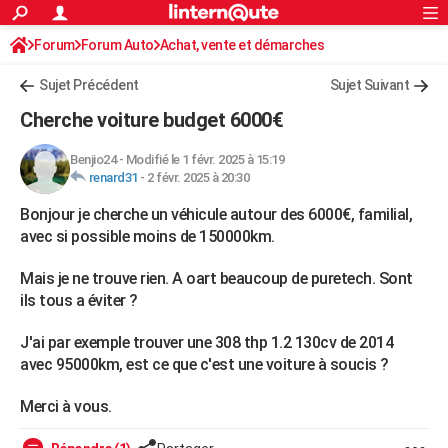
ACTUALITÉS
Forum
Forum Auto
Achat, vente et démarches
Connexion
S'inscrire
Rechercher
Société
Education
Villes
Politique
Faits Divers
Monde
+
SPORT
Avis sur les modèles
Sujet Précédent
Sujet Suivant
Football
Cyclisme
Forum
Coupe du monde 2026
Tennis
Rugby
CULTURE
Cherche voiture budget 6000€
TNT
Cinéma
Musique
Programme TV
Streaming
Sorties cinéma
+
FINANCE
Benjio24
-
Modifié le 1 févr. 2025 à 15:19
renard31
-
2 févr. 2025 à 20:30
Impôts
Immobilier
Banque
Crédit
Retraite
Epargne
Risques naturels par ville
Assurance
AUTO
Bonjour je cherche un véhicule autour des 6000€, familial,
Réserver un essai
Berlines
Forum auto
Essais
Citadines
SUV
+
HIGH-TECH
avec si possible moins de 150000km.
Meilleur smartphone
Ordinateurs
Guide high-tech
Mobiles
Internet
Jeux vidéo
+
BRICOLAGE
Mais je ne trouve rien. A oart beaucoup de puretech. Sont
ils tous a éviter ?
Aménagement intérieur
Cuisine
Jardinage
+
Forum
Extérieur
Salle de bains
Rangement
WEEK-END
J'ai par exemple trouver une 308 thp 1.2 130cv de 2014
Escapades
Expositions
Week-end nature
Guides de France
Patrimoine
Musées
+
LIFESTYLE
avec 95000km, est ce que c'est une voiture à soucis ?
Bien-être
Mode
+
Art de vivre
Loisirs
Modes de vie
SANTE
Merci à vous.
Guide de la santé
Médicaments
+
Alimentation
Maladies
Sommeil
VOYAGE