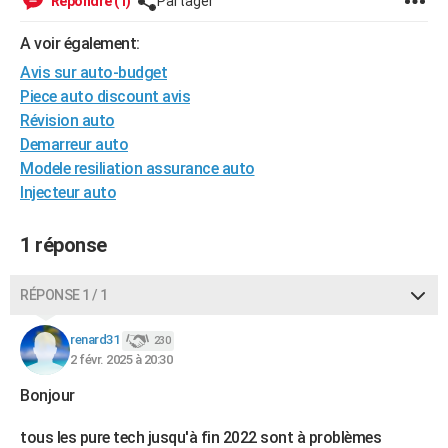
Répondre (1)
Partager
City break
Voyage de noces
Climat
Destinations
Voyage nature
Forum
+
PHOTO
A voir également:
GUIDES D'ACHAT
Avis sur auto-budget
Piece auto discount avis
BONS PLANS
Révision auto
Demarreur auto
CARTE DE VOEUX
Modele resiliation assurance auto
Carte Bonne année
Carte Pâques
Carte de Noël
Carte Saint-Valentin
Carte d'anniversaire
DICTIONNAIRE
Injecteur auto
Biographies
Expressions
Dictionnaire
Citations
Proverbes
PROGRAMME TV
1 réponse
COPAINS D'AVANT
RÉPONSE 1 / 1
Se connecter
Collèges
Universités
Service militaire
S'inscrire
Lycées
Primaires
Entreprises
Avis de recherche
AVIS DE DÉCÈS
renard31
230
FORUM
2 févr. 2025 à 20:30
Lifestyle
Sport
Television
Cinema
Bricolage
Culture
Auto
Voyage
Bonjour
tous les pure tech jusqu'à fin 2022 sont à problèmes