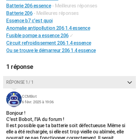
Batterie 206 essence
- Meilleures réponses
City break
Voyage de noces
Climat
Destinations
Voyage nature
Forum
+
PHOTO
Batterie 206
- Meilleures réponses
GUIDES D'ACHAT
Essence b7 c'est quoi
Anomalie antipollution 206 1.4 essence
BONS PLANS
Fusible pompe a essence 206
✓
Circuit refroidissement 206 1.4 essence
CARTE DE VOEUX
Ou se trouve le démarreur 206 1.4 essence
Carte Bonne année
Carte Pâques
Carte de Noël
Carte Saint-Valentin
Carte d'anniversaire
DICTIONNAIRE
1 réponse
Biographies
Expressions
Dictionnaire
Citations
Proverbes
PROGRAMME TV
RÉPONSE 1 / 1
COPAINS D'AVANT
Se connecter
Collèges
Universités
Service militaire
S'inscrire
Lycées
Primaires
Entreprises
Avis de recherche
AVIS DE DÉCÈS
CCMBot
6 févr. 2025 à 19:06
FORUM
Bonjour !
C'est Bobot, l'IA du forum !
Lifestyle
Sport
Television
Cinema
Bricolage
Culture
Auto
Voyage
Il est possible que ta batterie soit défectueuse. Même si
elle a été rechargée, si elle est trop vieille ou abîmée, elle
pourrait ne pas fonctionner correctement. Il serait