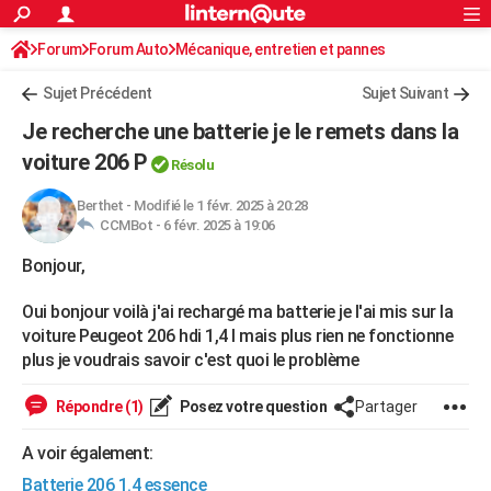
ACTUALITÉS
Forum
Forum Auto
Mécanique, entretien et pannes
Connexion
S'inscrire
Rechercher
Société
Education
Villes
Politique
Faits Divers
Monde
+
SPORT
Sujet Précédent
Sujet Suivant
Football
Cyclisme
Forum
Coupe du monde 2026
Tennis
Rugby
CULTURE
Je recherche une batterie je le remets dans la
TNT
Cinéma
Musique
Programme TV
Streaming
Sorties cinéma
+
voiture 206 P
FINANCE
Résolu
Impôts
Immobilier
Banque
Crédit
Retraite
Epargne
Risques naturels par ville
Assurance
AUTO
Berthet
-
Modifié le 1 févr. 2025 à 20:28
CCMBot -
6 févr. 2025 à 19:06
Réserver un essai
Berlines
Forum auto
Essais
Citadines
SUV
+
HIGH-TECH
Bonjour,
Meilleur smartphone
Ordinateurs
Guide high-tech
Mobiles
Internet
Jeux vidéo
+
BRICOLAGE
Oui bonjour voilà j'ai rechargé ma batterie je l'ai mis sur la
Aménagement intérieur
Cuisine
Jardinage
+
Forum
Extérieur
Salle de bains
Rangement
voiture Peugeot 206 hdi 1,4 l mais plus rien ne fonctionne
WEEK-END
plus je voudrais savoir c'est quoi le problème
Escapades
Expositions
Week-end nature
Guides de France
Patrimoine
Musées
+
LIFESTYLE
Répondre (1)
Posez votre question
Partager
Bien-être
Mode
+
Art de vivre
Loisirs
Modes de vie
SANTE
A voir également:
Guide de la santé
Médicaments
+
Alimentation
Maladies
Sommeil
VOYAGE
Batterie 206 1.4 essence