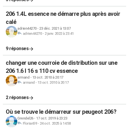
206 1.4L essence ne démarre plus après avoir
calé
adrien44270
-
23 déc. 2021 à 13:07
adrien44270
-
2 janv. 2022 à 23:41
9 réponses
changer une courroie de distribution sur une
206 1.6 l 16 s 110 cv essence
armand
-
13 oct. 2010 à 20:17
armand
-
13 oct. 2010 à 20:17
2 réponses
Où se trouve le démarreur sur peugeot 206?
Grendel26
-
17 oct. 2019 à 23:23
Florian59
-
24 oct. 2025 à 14:58