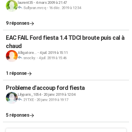
laurent35
-
4 mars 2009 à 21:47
Sullyvan.mrcq
-
16 déc. 2019 à 12:34
9 réponses
EAC FAIL Ford fiesta 1.4 TDCI broute puis cal à
chaud
Alligatore...
-
4 juil. 2019 à 15:11
snocky.
-
4 juil. 2019 à 15:46
1 réponse
Probleme d'accoup ford fiesta
Lilyparis_1054
-
20 janv. 2019 à 12:04
21TXE
-
20 janv. 2019 à 19:17
5 réponses