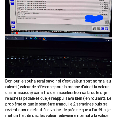
City break
Voyage de noces
Climat
Destinations
Voyage nature
Forum
+
PHOTO
GUIDES D'ACHAT
BONS PLANS
CARTE DE VOEUX
Carte Bonne année
Carte Pâques
Carte de Noël
Carte Saint-Valentin
Carte d'anniversaire
DICTIONNAIRE
Biographies
Expressions
Dictionnaire
Citations
Proverbes
PROGRAMME TV
COPAINS D'AVANT
Se connecter
Collèges
Universités
Service militaire
S'inscrire
Lycées
Primaires
Entreprises
Avis de recherche
AVIS DE DÉCÈS
Bonjour je souhaiterai savoir si c’est valeur sont normal au
ralenti ( valeur de référence pour la masse d’air et la valeur
FORUM
d’air massique) car a froid en acceleration sa broute si je
relâche la pédale et que je réappui sava bien ( en roulant). Le
Lifestyle
Sport
Television
Cinema
Bricolage
Culture
Auto
Voyage
problème et que je peut être tranquille 2 semaines puis sa
revient aucun defaut à la valise. Je précise que a l’arrêt si je
met un filet de gaz les valeur redevienne normal a la valise