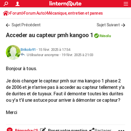
ACTUALITÉS
Forum
Forum Auto
Mécanique, entretien et pannes
Connexion
S'inscrire
Rechercher
Société
Education
Villes
Politique
Faits Divers
Monde
+
SPORT
Sujet Précédent
Sujet Suivant
Football
Cyclisme
Forum
Coupe du monde 2026
Tennis
Rugby
CULTURE
Acceder au capteur pmh kangoo 1
Résolu
TNT
Cinéma
Musique
Programme TV
Streaming
Sorties cinéma
+
FINANCE
Brikolo91
-
15 févr. 2025 à 17:54
Impôts
Immobilier
Banque
Crédit
Retraite
Epargne
Risques naturels par ville
Assurance
AUTO
Utilisateur anonyme -
19 févr. 2025 à 21:03
Réserver un essai
Berlines
Forum auto
Essais
Citadines
SUV
+
HIGH-TECH
Bonjour à tous.
Meilleur smartphone
Ordinateurs
Guide high-tech
Mobiles
Internet
Jeux vidéo
+
BRICOLAGE
Je dois changer le capteur pmh sur ma kangoo 1 phase 2
de 2006 et je n'arrive pas à acceder au capteur tellement y'a
Aménagement intérieur
Cuisine
Jardinage
+
Forum
Extérieur
Salle de bains
Rangement
WEEK-END
de durites et de tuyaux. Faut il demonter toutes les durites
ou y'a t'il une astuce pour arriver à démonter ce capteur?
Escapades
Expositions
Week-end nature
Guides de France
Patrimoine
Musées
+
LIFESTYLE
Merci
Bien-être
Mode
+
Art de vivre
Loisirs
Modes de vie
SANTE
Guide de la santé
Médicaments
+
Alimentation
Maladies
Sommeil
VOYAGE
Répondre (1)
Posez votre question
Partager