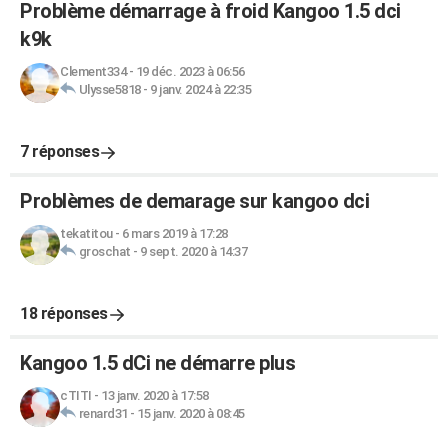
Problème démarrage à froid Kangoo 1.5 dci
k9k
Clement334
-
19 déc. 2023 à 06:56
Ulysse5818
-
9 janv. 2024 à 22:35
7 réponses
Problèmes de demarage sur kangoo dci
tekatitou
-
6 mars 2019 à 17:28
groschat
-
9 sept. 2020 à 14:37
18 réponses
Kangoo 1.5 dCi ne démarre plus
cTITI
-
13 janv. 2020 à 17:58
renard31
-
15 janv. 2020 à 08:45