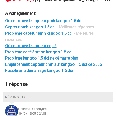
City break
Voyage de noces
Climat
Destinations
Voyage nature
Forum
+
PHOTO
A voir également:
GUIDES D'ACHAT
Ou se trouve le capteur pmh kangoo 1.5 dci
Capteur pmh kangoo 1.5 dci
- Meilleures réponses
BONS PLANS
Problème capteur pmh kangoo 1.5 dci
- Meilleures
CARTE DE VOEUX
réponses
Où se trouve le capteur esp ?
Carte Bonne année
Carte Pâques
Carte de Noël
Carte Saint-Valentin
Carte d'anniversaire
DICTIONNAIRE
Problème accélération kangoo 1.5 dci
Biographies
Expressions
Dictionnaire
Citations
Proverbes
Problème kangoo 1.5 dci ne démarre plus
PROGRAMME TV
Emplacement capteur pmh sur kangoo 1.5 dci de 2006
COPAINS D'AVANT
Fusible anti démarrage kangoo 1.5 dci
Se connecter
Collèges
Universités
Service militaire
S'inscrire
Lycées
Primaires
Entreprises
Avis de recherche
AVIS DE DÉCÈS
1 réponse
FORUM
RÉPONSE 1 / 1
Lifestyle
Sport
Television
Cinema
Bricolage
Culture
Auto
Voyage
Utilisateur anonyme
19 févr. 2025 à 21:03