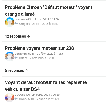
Problème Citroen "Défaut moteur" voyant
orange allumé
cessoune13
-
17 nov. 2014 à 14:09
Gregory
-
24 oct. 2025 à 14:40
12 réponses
Problème voyant moteur sur 208
Benjamin_5060
-
20 févr. 2022 à 11:53
Orlane
-
7 nov. 2022 à 17:10
5 réponses
Voyant défaut moteur faites réparer le
véhicule sur DS4
Coco86100
-
24 sept. 2021 à 20:25
Coco86100
-
27 sept. 2021 à 15:38