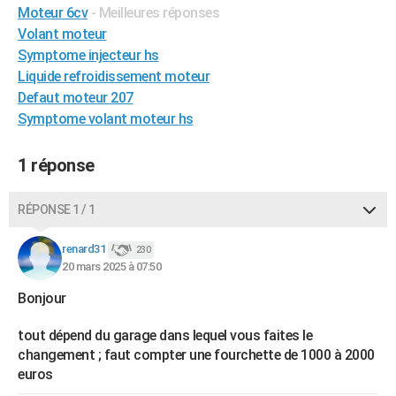
Moteur 6cv
- Meilleures réponses
City break
Voyage de noces
Climat
Destinations
Voyage nature
Forum
+
PHOTO
Volant moteur
Symptome injecteur hs
GUIDES D'ACHAT
Liquide refroidissement moteur
BONS PLANS
Defaut moteur 207
Symptome volant moteur hs
CARTE DE VOEUX
Carte Bonne année
Carte Pâques
Carte de Noël
Carte Saint-Valentin
Carte d'anniversaire
1 réponse
DICTIONNAIRE
Biographies
Expressions
Dictionnaire
Citations
Proverbes
PROGRAMME TV
RÉPONSE 1 / 1
COPAINS D'AVANT
renard31
230
20 mars 2025 à 07:50
Se connecter
Collèges
Universités
Service militaire
S'inscrire
Lycées
Primaires
Entreprises
Avis de recherche
AVIS DE DÉCÈS
Bonjour
FORUM
tout dépend du garage dans lequel vous faites le
Lifestyle
Sport
Television
Cinema
Bricolage
Culture
Auto
Voyage
changement ; faut compter une fourchette de 1000 à 2000
euros