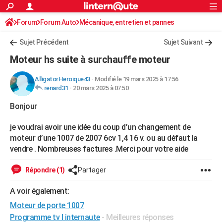
ACTUALITÉS
Forum
Forum Auto
Mécanique, entretien et pannes
Connexion
S'inscrire
Rechercher
Société
Education
Villes
Politique
Faits Divers
Monde
+
SPORT
Sujet Précédent
Sujet Suivant
Football
Cyclisme
Forum
Coupe du monde 2026
Tennis
Rugby
CULTURE
Moteur hs suite à surchauffe moteur
TNT
Cinéma
Musique
Programme TV
Streaming
Sorties cinéma
+
FINANCE
AlligatorHeroique43
-
Modifié le 19 mars 2025 à 17:56
renard31
-
20 mars 2025 à 07:50
Impôts
Immobilier
Banque
Crédit
Retraite
Epargne
Risques naturels par ville
Assurance
AUTO
Bonjour
Réserver un essai
Berlines
Forum auto
Essais
Citadines
SUV
+
HIGH-TECH
je voudrai avoir une idée du coup d’un changement de
Meilleur smartphone
Ordinateurs
Guide high-tech
Mobiles
Internet
Jeux vidéo
+
BRICOLAGE
moteur d’une 1007 de 2007 6cv 1,4 16 v. ou au défaut la
vendre . Nombreuses factures .Merci pour votre aide
Aménagement intérieur
Cuisine
Jardinage
+
Forum
Extérieur
Salle de bains
Rangement
WEEK-END
Répondre (1)
Partager
Escapades
Expositions
Week-end nature
Guides de France
Patrimoine
Musées
+
LIFESTYLE
A voir également:
Bien-être
Mode
+
Art de vivre
Loisirs
Modes de vie
SANTE
Moteur de porte 1007
Guide de la santé
Médicaments
+
Alimentation
Maladies
Sommeil
VOYAGE
Programme tv l internaute
- Meilleures réponses