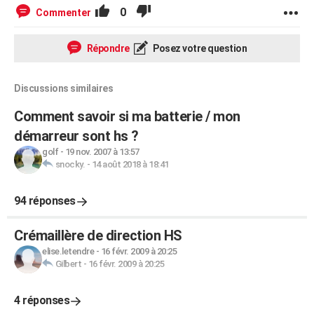
0
Commenter
Répondre
Posez votre question
Discussions similaires
Comment savoir si ma batterie / mon
démarreur sont hs ?
golf
-
19 nov. 2007 à 13:57
snocky.
-
14 août 2018 à 18:41
94 réponses
Crémaillère de direction HS
elise.letendre
-
16 févr. 2009 à 20:25
Gilbert
-
16 févr. 2009 à 20:25
4 réponses