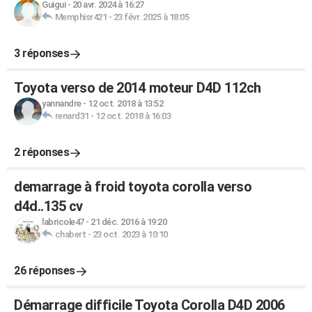
Guigui
-
20 avr. 2024 à 16:27
Memphisr421
-
23 févr. 2025 à 18:05
3 réponses
Toyota verso de 2014 moteur D4D 112ch
yannandre
-
12 oct. 2018 à 13:52
renard31
-
12 oct. 2018 à 16:03
2 réponses
demarrage à froid toyota corolla verso
d4d..135 cv
labricole47
-
21 déc. 2016 à 19:20
chabert
-
23 oct. 2023 à 10:10
26 réponses
Démarrage difficile Toyota Corolla D4D 2006