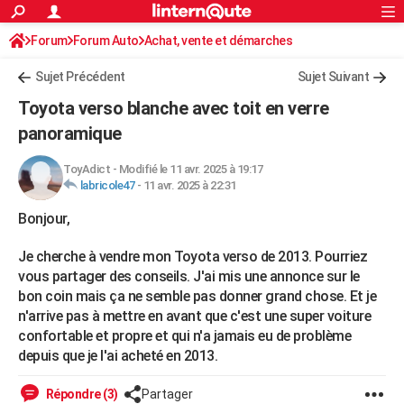
ACTUALITÉS
Forum
Forum Auto
Achat, vente et démarches
Connexion
S'inscrire
Rechercher
Société
Education
Villes
Politique
Faits Divers
Monde
+
SPORT
Sujet Précédent
Sujet Suivant
Football
Cyclisme
Forum
Coupe du monde 2026
Tennis
Rugby
CULTURE
Toyota verso blanche avec toit en verre
TNT
Cinéma
Musique
Programme TV
Streaming
Sorties cinéma
+
panoramique
FINANCE
Impôts
Immobilier
Banque
Crédit
Retraite
Epargne
Risques naturels par ville
Assurance
AUTO
ToyAdict
-
Modifié le 11 avr. 2025 à 19:17
labricole47
-
11 avr. 2025 à 22:31
Réserver un essai
Berlines
Forum auto
Essais
Citadines
SUV
+
HIGH-TECH
Bonjour,
Meilleur smartphone
Ordinateurs
Guide high-tech
Mobiles
Internet
Jeux vidéo
+
BRICOLAGE
Je cherche à vendre mon Toyota verso de 2013. Pourriez
Aménagement intérieur
Cuisine
Jardinage
+
Forum
Extérieur
Salle de bains
Rangement
vous partager des conseils. J'ai mis une annonce sur le
WEEK-END
bon coin mais ça ne semble pas donner grand chose. Et je
Escapades
Expositions
Week-end nature
Guides de France
Patrimoine
Musées
+
n'arrive pas à mettre en avant que c'est une super voiture
LIFESTYLE
confortable et propre et qui n'a jamais eu de problème
Bien-être
Mode
+
Art de vivre
Loisirs
Modes de vie
SANTE
depuis que je l'ai acheté en 2013.
Guide de la santé
Médicaments
+
Alimentation
Maladies
Sommeil
VOYAGE
Répondre (3)
Partager