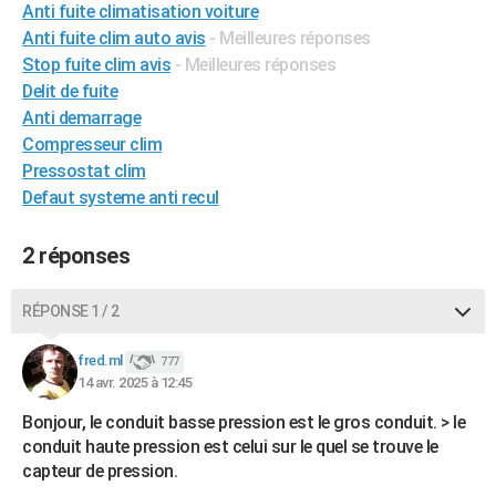
Anti fuite climatisation voiture
City break
Voyage de noces
Climat
Destinations
Voyage nature
Forum
+
PHOTO
Anti fuite clim auto avis
- Meilleures réponses
Stop fuite clim avis
- Meilleures réponses
GUIDES D'ACHAT
Delit de fuite
BONS PLANS
Anti demarrage
Compresseur clim
CARTE DE VOEUX
Pressostat clim
Defaut systeme anti recul
Carte Bonne année
Carte Pâques
Carte de Noël
Carte Saint-Valentin
Carte d'anniversaire
DICTIONNAIRE
Biographies
Expressions
Dictionnaire
Citations
Proverbes
PROGRAMME TV
2 réponses
COPAINS D'AVANT
RÉPONSE 1 / 2
Se connecter
Collèges
Universités
Service militaire
S'inscrire
Lycées
Primaires
Entreprises
Avis de recherche
AVIS DE DÉCÈS
fred.ml
777
14 avr. 2025 à 12:45
FORUM
Bonjour, le conduit basse pression est le gros conduit. > le
Lifestyle
Sport
Television
Cinema
Bricolage
Culture
Auto
Voyage
conduit haute pression est celui sur le quel se trouve le
capteur de pression.