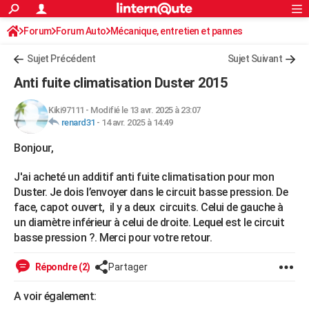
ACTUALITÉS
Forum
Forum Auto
Mécanique, entretien et pannes
Connexion
S'inscrire
Rechercher
Société
Education
Villes
Politique
Faits Divers
Monde
+
SPORT
Sujet Précédent
Sujet Suivant
Football
Cyclisme
Forum
Coupe du monde 2026
Tennis
Rugby
CULTURE
Anti fuite climatisation Duster 2015
TNT
Cinéma
Musique
Programme TV
Streaming
Sorties cinéma
+
FINANCE
Kiki97111
-
Modifié le 13 avr. 2025 à 23:07
renard31
-
14 avr. 2025 à 14:49
Impôts
Immobilier
Banque
Crédit
Retraite
Epargne
Risques naturels par ville
Assurance
AUTO
Bonjour,
Réserver un essai
Berlines
Forum auto
Essais
Citadines
SUV
+
HIGH-TECH
J'ai acheté un additif anti fuite climatisation pour mon
Meilleur smartphone
Ordinateurs
Guide high-tech
Mobiles
Internet
Jeux vidéo
+
BRICOLAGE
Duster. Je dois l’envoyer dans le circuit basse pression. De
face, capot ouvert, il y a deux circuits. Celui de gauche à
Aménagement intérieur
Cuisine
Jardinage
+
Forum
Extérieur
Salle de bains
Rangement
WEEK-END
un diamètre inférieur à celui de droite. Lequel est le circuit
basse pression ?. Merci pour votre retour.
Escapades
Expositions
Week-end nature
Guides de France
Patrimoine
Musées
+
LIFESTYLE
Bien-être
Mode
+
Art de vivre
Loisirs
Modes de vie
Répondre (2)
Partager
SANTE
Guide de la santé
Médicaments
+
Alimentation
Maladies
Sommeil
A voir également:
VOYAGE