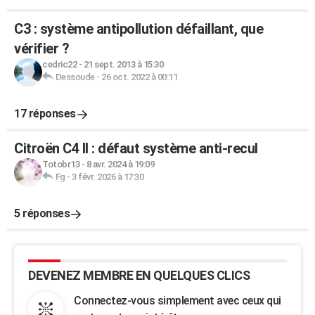
C3 : système antipollution défaillant, que
vérifier ?
cedric22
-
21 sept. 2013 à 15:30
Dessoude
-
26 oct. 2022 à 00:11
17 réponses
Citroën C4 II : défaut système anti-recul
Totobr13
-
8 avr. 2024 à 19:09
Fg
-
3 févr. 2026 à 17:30
5 réponses
DEVENEZ MEMBRE EN QUELQUES CLICS
Connectez-vous simplement avec ceux qui