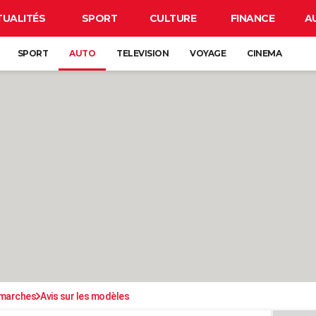
TUALITÉS
SPORT
CULTURE
FINANCE
A
SPORT
AUTO
TELEVISION
VOYAGE
CINEMA
émarches
Avis sur les modèles