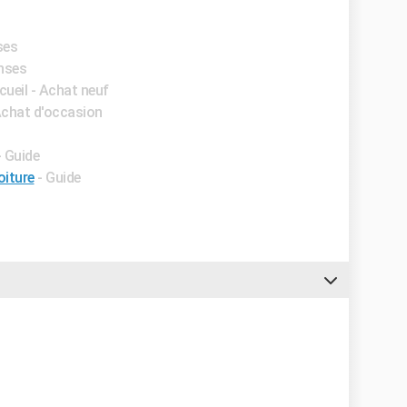
ses
onses
cueil - Achat neuf
 Achat d'occasion
- Guide
iture
- Guide