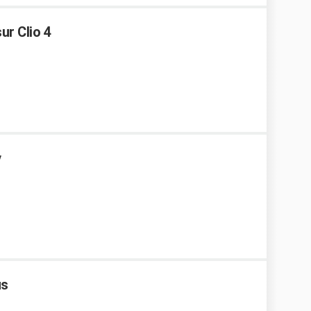
ur Clio 4
v
us