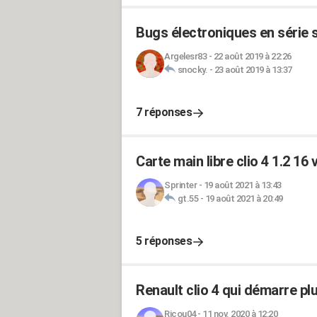
Bugs électroniques en série s
Argelesr83
-
22 août 2019 à 22:26
snocky.
-
23 août 2019 à 13:37
7 réponses
Carte main libre clio 4 1.2 16 
Sprinter
-
19 août 2021 à 13:43
gt.55
-
19 août 2021 à 20:49
5 réponses
Renault clio 4 qui démarre pl
Ricou04
-
11 nov. 2020 à 12:20