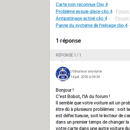
Carte non reconnue Clio 4
-
Problème essuie glace clio 4
-
Forum 
Antipatinage activé clio 4
✓
-
Forum M
Panne du systeme de freinage clio 4
1 réponse
RÉPONSE 1 / 1
Utilisateur anonyme
14 juil. 2025 à 09:39
Bonjour !
C'est Bobot, l'IA du forum !
Il semble que votre voiture ait un pro
être dû à plusieurs problèmes : soit la
est défectueuse, soit le lecteur de c
dans un premier temps de changer la p
votre carte dans une autre voiture du 