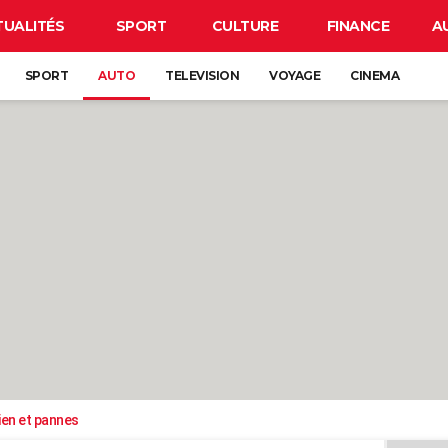
TUALITÉS
SPORT
CULTURE
FINANCE
A
SPORT
AUTO
TELEVISION
VOYAGE
CINEMA
ien et pannes