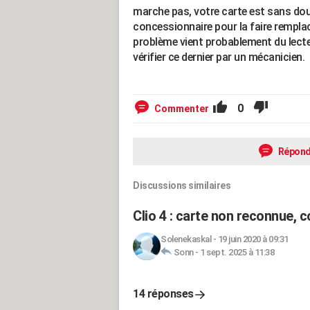
marche pas, votre carte est sans dou
concessionnaire pour la faire remplace
problème vient probablement du lecteu
vérifier ce dernier par un mécanicien.
0
Commenter
Répond
Discussions similaires
Clio 4 : carte non reconnue,
Solenekaskal
-
19 juin 2020 à 09:31
Sonn
-
1 sept. 2025 à 11:38
14 réponses