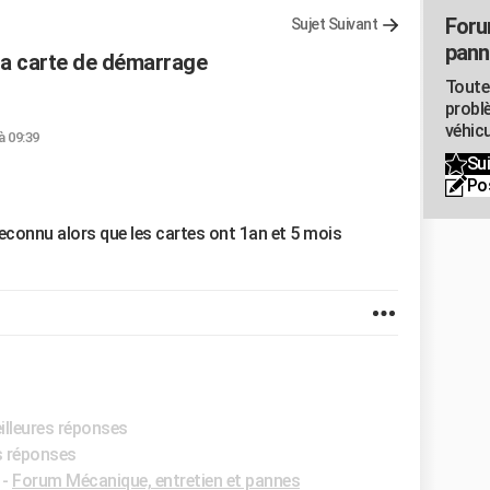
Foru
Sujet Suivant
pann
 la carte de démarrage
Toute
probl
véhicu
 à 09:39
Sui
Po
reconnu alors que les cartes ont 1an et 5 mois
illeures réponses
es réponses
-
Forum Mécanique, entretien et pannes