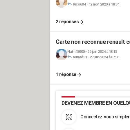
Ricou04
-
12 nov. 2020 à 18:34
2 réponses
Carte non reconnue renault c
Nath45000
-
26 juin 2024 à 18:15
renard31
-
27 juin 2024 à 07:01
1 réponse
DEVENEZ MEMBRE EN QUELQ
Connectez-vous simpleme