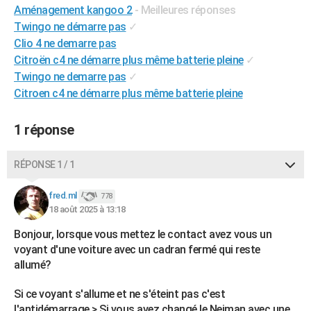
Aménagement kangoo 2
- Meilleures réponses
City break
Voyage de noces
Climat
Destinations
Voyage nature
Forum
+
PHOTO
Twingo ne démarre pas
✓
Clio 4 ne demarre pas
GUIDES D'ACHAT
Citroën c4 ne démarre plus même batterie pleine
✓
BONS PLANS
Twingo ne demarre pas
✓
Citroen c4 ne démarre plus même batterie pleine
CARTE DE VOEUX
Carte Bonne année
Carte Pâques
Carte de Noël
Carte Saint-Valentin
Carte d'anniversaire
1 réponse
DICTIONNAIRE
Biographies
Expressions
Dictionnaire
Citations
Proverbes
PROGRAMME TV
RÉPONSE 1 / 1
COPAINS D'AVANT
fred.ml
778
18 août 2025 à 13:18
Se connecter
Collèges
Universités
Service militaire
S'inscrire
Lycées
Primaires
Entreprises
Avis de recherche
AVIS DE DÉCÈS
Bonjour, lorsque vous mettez le contact avez vous un
FORUM
voyant d'une voiture avec un cadran fermé qui reste
allumé?
Lifestyle
Sport
Television
Cinema
Bricolage
Culture
Auto
Voyage
Si ce voyant s'allume et ne s'éteint pas c'est
l'antidémarrage.> Si vous avez changé le Neiman avec une