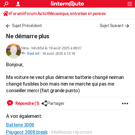
ACTUALITÉS
Forum
Forum Auto
Mécanique, entretien et pannes
Connexion
S'inscrire
Rechercher
Société
Education
Villes
Politique
Faits Divers
Monde
+
SPORT
Sujet Précédent
Sujet Suivant
Football
Cyclisme
Forum
Coupe du monde 2026
Tennis
Rugby
CULTURE
Ne démarre plus
TNT
Cinéma
Musique
Programme TV
Streaming
Sorties cinéma
+
FINANCE
Nina
-
Modifié le 18 août 2025 à 08:07
fred.ml
-
18 août 2025 à 13:18
Impôts
Immobilier
Banque
Crédit
Retraite
Epargne
Risques naturels par ville
Assurance
AUTO
Bonjour,
Réserver un essai
Berlines
Forum auto
Essais
Citadines
SUV
+
HIGH-TECH
Ma voiture ne veut plus démarrer batterie changé neiman
Meilleur smartphone
Ordinateurs
Guide high-tech
Mobiles
Internet
Jeux vidéo
+
BRICOLAGE
changé fusibles bon mais rien ne marche qui pas me
conseiller merci (fiat grande punto)
Aménagement intérieur
Cuisine
Jardinage
+
Forum
Extérieur
Salle de bains
Rangement
WEEK-END
Répondre (1)
Partager
Escapades
Expositions
Week-end nature
Guides de France
Patrimoine
Musées
+
LIFESTYLE
A voir également:
Bien-être
Mode
+
Art de vivre
Loisirs
Modes de vie
SANTE
Batterie 3008
Guide de la santé
Médicaments
+
Alimentation
Maladies
Sommeil
VOYAGE
Peugeot 3008 break
- Meilleures réponses