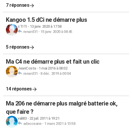
7 réponses
Kangoo 1.5 dCi ne démarre plus
cTITI
-
13 janv. 2020 à 17:58
renard31
-
15 janv. 2020 à 08:45
5 réponses
Ma C4 ne démarre plus et fait un clic
JeanCosta
-
1 mai 2016 à 08:02
renard31
-
8 déc. 2019 à 00:04
14 réponses
Ma 206 ne démarre plus malgré batterie ok,
que faire ?
vali83
-
22 juil. 2011 à 19:21
adeoceane
-
1 mars 2021 à 13:58