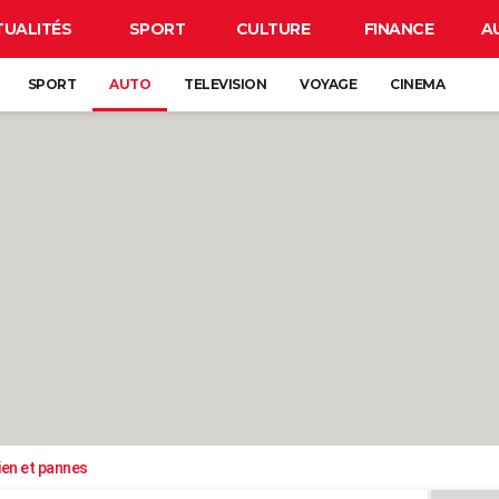
TUALITÉS
SPORT
CULTURE
FINANCE
A
SPORT
AUTO
TELEVISION
VOYAGE
CINEMA
ien et pannes