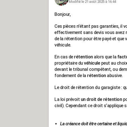
Modifié le 21 août 2025 à 16:44
Bonjour,
Ces pièces n'étant pas garanties, il
effectivement sans devis vous avez r
de la rétention pour être payé et que 
véhicule.
En cas de
rétention
alors que la
fact
propriétaire du
véhicule
peut au choix
devant le tribunal compétent, ou dema
fondement de la
rétention
abusive.
Le droit de rétention du garagiste : q
La loi prévoit
un droit de rétention
po
civil). Cependant ce droit s’applique
La créance doit être certaine et liquid