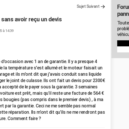
Foru
Sujet Suivant
pann
 sans avoir reçu un devis
Toute
probl
5 à 14:39
véhicu
e d'occasion avec 1 an de garantie. Il y a presque 4
 la température s'est allumé et le moteur faisait un
arage et ils m'ont dit que j'avais conduit sans liquide
ger le joint de culasse. Ils ont fait un devis pour 2300€
 a accepté de le payer sous la garantie. 3 semaines
voiture est prêt, mais qu’il reste une facture de 564 €
s bougies (pas compris dans le premier devis) , à ma
rt par la garantie. Ceci ne me semble pas normal
e réparation. Ils m’ont dit qu’ils ne me rendront pas
cture. Comment faire ?