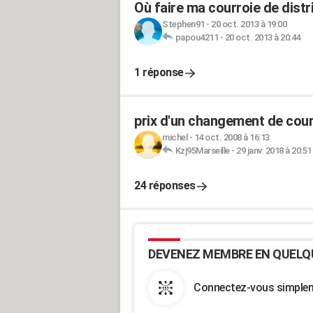
Où faire ma courroie de distr
Stephen91
-
20 oct. 2013 à 19:00
papou4211
-
20 oct. 2013 à 20:44
1 réponse
prix d'un changement de courr
michel
-
14 oct. 2008 à 16:13
Kzj95Marseille
-
29 janv. 2018 à 20:51
24 réponses
DEVENEZ MEMBRE EN QUELQ
Connectez-vous simpleme