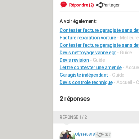
Répondre (2)
Partager
A voir également:
Contester facture garagiste sans de
Facture reparation voiture
- Meilleur
Contester facture garagiste sans dev
Devis nettoyage vanne egr
- Guide
Devis revision
- Guide
Lettre contester une amende
- Accue
Garagiste indépendant
- Guide
Devis controle technique
- Accueil - 
2 réponses
RÉPONSE 1 / 2
Ulysse5818
237