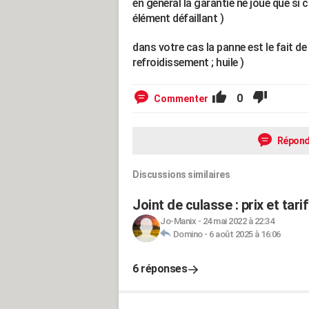
en général la garantie ne joue que si
élément défaillant )
dans votre cas la panne est le fait de
refroidissement ; huile )
0
Commenter
Répond
Discussions similaires
Joint de culasse : prix et ta
Jo-Manix
-
24 mai 2022 à 22:34
Domino
-
6 août 2025 à 16:06
6 réponses