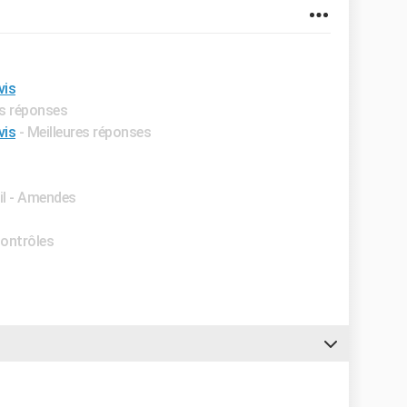
vis
es réponses
is​
- Meilleures réponses
il - Amendes
Contrôles