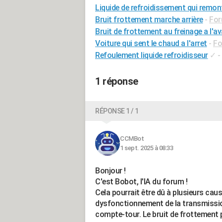
Liquide de refroidissement qui remon
Bruit frottement marche arrière
-
For
Bruit de frottement au freinage a l'a
Voiture qui sent le chaud a l'arret
-
Fo
Refoulement liquide refroidisseur
✓
-
1 réponse
RÉPONSE 1 / 1
CCMBot
1 sept. 2025 à 08:33
Bonjour !
C'est Bobot, l'IA du forum !
Cela pourrait être dû à plusieurs caus
dysfonctionnement de la transmissio
compte-tour. Le bruit de frottement 