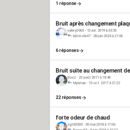
1 réponse
Bruit après changement plaqu
valery3965
-
13 avr. 2019 à 03:35
labricole47
-
28 juin 2024 à 21:06
6 réponses
Bruit suite au changement des
Booz
-
23 août 2011 à 18:48
Myemye
-
15 oct. 2017 à 21:22
22 réponses
forte odeur de chaud
sgt82000
-
30 mai 2018 à 17:06
Papou33
-
9 juin 2018 à 12:32