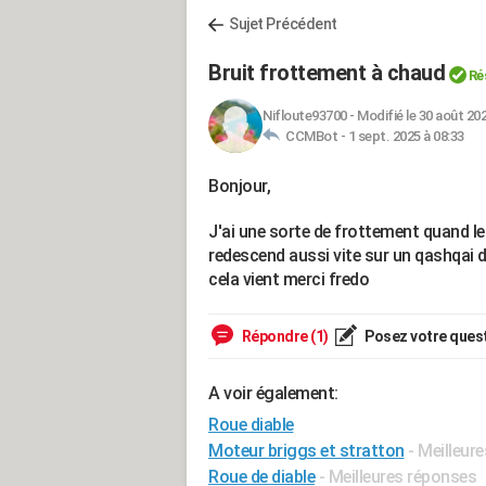
Sujet Précédent
Bruit frottement à chaud
Ré
Nifloute93700
-
Modifié le 30 août 202
CCMBot -
1 sept. 2025 à 08:33
Bonjour,
J'ai une sorte de frottement quand l
redescend aussi vite sur un qashqai 
cela vient merci fredo
Répondre (1)
Posez votre ques
A voir également:
Roue diable
Moteur briggs et stratton
- Meilleur
Roue de diable
- Meilleures réponses