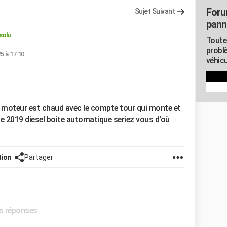
Foru
Sujet Suivant
pann
solu
Toute
probl
5 à 17:10
véhicu
e moteur est chaud avec le compte tour qui monte et
de 2019 diesel boite automatique seriez vous d'où
tion
Partager
es réponses