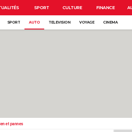
TUALITÉS
SPORT
CULTURE
FINANCE
A
SPORT
AUTO
TELEVISION
VOYAGE
CINEMA
ien et pannes