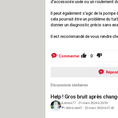
d'accessoire usée ou un roulement d
Il peut également s'agir de la pompe à
cela pourrait être un problème du turb
donner un diagnostic précis sans exam
Il est recommandé de vous rendre che
0
Commenter
Répond
Discussions similaires
Help ! Gros bruit après chan
Azenox77
-
21 mars 2024 à 20:59
labricole47
-
22 mars 2024 à 07:43