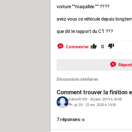
voiture ""maquillée "" ????
avez vous ce véhicule depuis longte
que dit le rapport du CT ???
0
Commenter
Répond
Discussions similaires
Comment trouver la finition 
balou93100
-
30 janv. 2019 à 16:08
gt.55
-
22 avr. 2020 à 14:30
7 réponses