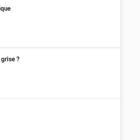
ique
 grise ?