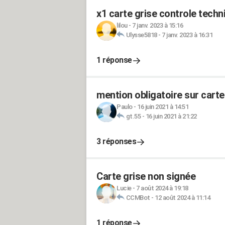
x1 carte grise controle techn
lilou
-
7 janv. 2023 à 15:16
Ulysse5818
-
7 janv. 2023 à 16:31
1 réponse
mention obligatoire sur carte
Paulo
-
16 juin 2021 à 14:51
gt.55
-
16 juin 2021 à 21:22
3 réponses
Carte grise non signée
Lucie
-
7 août 2024 à 19:18
CCMBot
-
12 août 2024 à 11:14
1 réponse