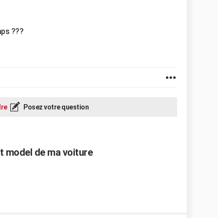
mps ???
re
Posez votre question
et model de ma voiture