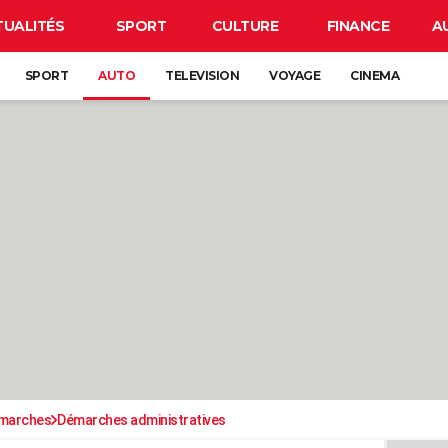
TUALITÉS
SPORT
CULTURE
FINANCE
A
SPORT
AUTO
TELEVISION
VOYAGE
CINEMA
émarches
Démarches administratives