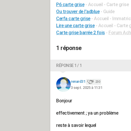
P6 carte grise
- Accueil - Carte grise
Ou trouver de l'adblue
- Guide
Cerfa carte grise
- Accueil - Immatric
Lire une carte grise
- Accueil - Carte 
Carte grise barrée 2 fois
-
Forum Acha
1 réponse
RÉPONSE 1 / 1
renard31
230
3 sept. 2025 à 11:31
Bonjour
effectivement ; ya un problème
reste à savoir lequel