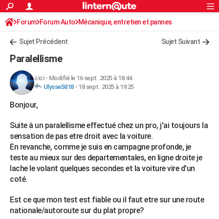
ACTUALITÉS
Forum
Forum Auto
Mécanique, entretien et pannes
Connexion
S'inscrire
Rechercher
Société
Education
Villes
Politique
Faits Divers
Monde
+
SPORT
Sujet Précédent
Sujet Suivant
Football
Cyclisme
Forum
Coupe du monde 2026
Tennis
Rugby
CULTURE
Paralellisme
TNT
Cinéma
Musique
Programme TV
Streaming
Sorties cinéma
+
FINANCE
cici
-
Modifié le 16 sept. 2025 à 18:44
Ulysse5818
-
18 sept. 2025 à 19:25
Impôts
Immobilier
Banque
Crédit
Retraite
Epargne
Risques naturels par ville
Assurance
AUTO
Bonjour,
Réserver un essai
Berlines
Forum auto
Essais
Citadines
SUV
+
HIGH-TECH
Suite à un paralellisme effectué chez un pro, j'ai toujours la
Meilleur smartphone
Ordinateurs
Guide high-tech
Mobiles
Internet
Jeux vidéo
+
BRICOLAGE
sensation de pas etre droit avec la voiture.
En revanche, comme je suis en campagne profonde, je
Aménagement intérieur
Cuisine
Jardinage
+
Forum
Extérieur
Salle de bains
Rangement
WEEK-END
teste au mieux sur des departementales, en ligne droite je
lache le volant quelques secondes et la voiture vire d'un
Escapades
Expositions
Week-end nature
Guides de France
Patrimoine
Musées
+
LIFESTYLE
coté.
Bien-être
Mode
+
Art de vivre
Loisirs
Modes de vie
SANTE
Est ce que mon test est fiable ou il faut etre sur une route
Guide de la santé
Médicaments
+
Alimentation
Maladies
Sommeil
nationale/autoroute sur du plat propre?
VOYAGE