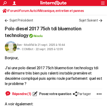
ACTUALITÉS
Forum
Forum Auto
Mécanique, entretien et pannes
Connexion
S'inscrire
Rechercher
Société
Education
Villes
Politique
Faits Divers
Monde
+
SPORT
Sujet Précédent
Sujet Suivant
Football
Cyclisme
Forum
Coupe du monde 2026
Tennis
Rugby
CULTURE
Polo diesel 2017 75ch tdi bluemotion
TNT
Cinéma
Musique
Programme TV
Streaming
Sorties cinéma
+
technology
FINANCE
Résolu
Impôts
Immobilier
Banque
Crédit
Retraite
Epargne
Risques naturels par ville
Assurance
AUTO
Ben
-
Modifié le 21 sept. 2025 à 10:44
CCMBot -
22 sept. 2025 à 12:09
Réserver un essai
Berlines
Forum auto
Essais
Citadines
SUV
+
HIGH-TECH
Bonjour,
Meilleur smartphone
Ordinateurs
Guide high-tech
Mobiles
Internet
Jeux vidéo
+
BRICOLAGE
J'ai une polo diesel 2017 75ch bluemotion technology tdi
Aménagement intérieur
Cuisine
Jardinage
+
Forum
Extérieur
Salle de bains
Rangement
elle démarre très bien puis ralenti instable première et
WEEK-END
deuxième compliqué puis après roule parfaitement quel est
Escapades
Expositions
Week-end nature
Guides de France
Patrimoine
Musées
+
le problème ?
LIFESTYLE
Bien-être
Mode
+
Art de vivre
Loisirs
Modes de vie
SANTE
Répondre (1)
Posez votre question
Partager
Guide de la santé
Médicaments
+
Alimentation
Maladies
Sommeil
VOYAGE
A voir également: