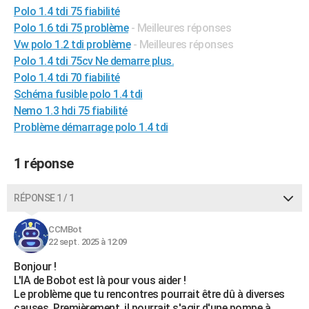
Polo 1.4 tdi 75 fiabilité
City break
Voyage de noces
Climat
Destinations
Voyage nature
Forum
+
PHOTO
Polo 1.6 tdi 75 problème
- Meilleures réponses
Vw polo 1.2 tdi problème
- Meilleures réponses
GUIDES D'ACHAT
Polo 1.4 tdi 75cv Ne demarre plus.
BONS PLANS
Polo 1.4 tdi 70 fiabilité
Schéma fusible polo 1.4 tdi
CARTE DE VOEUX
Nemo 1.3 hdi 75 fiabilité
Carte Bonne année
Carte Pâques
Carte de Noël
Carte Saint-Valentin
Carte d'anniversaire
Problème démarrage polo 1.4 tdi
DICTIONNAIRE
Biographies
Expressions
Dictionnaire
Citations
Proverbes
PROGRAMME TV
1 réponse
COPAINS D'AVANT
RÉPONSE 1 / 1
Se connecter
Collèges
Universités
Service militaire
S'inscrire
Lycées
Primaires
Entreprises
Avis de recherche
AVIS DE DÉCÈS
CCMBot
FORUM
22 sept. 2025 à 12:09
Lifestyle
Sport
Television
Cinema
Bricolage
Culture
Auto
Voyage
Bonjour !
L'IA de Bobot est là pour vous aider !
Le problème que tu rencontres pourrait être dû à diverses
causes. Premièrement, il pourrait s'agir d'une pompe à