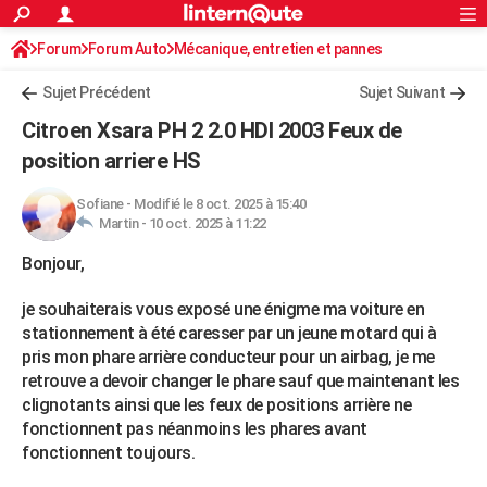
ACTUALITÉS
Forum
Forum Auto
Mécanique, entretien et pannes
Connexion
S'inscrire
Rechercher
Société
Education
Villes
Politique
Faits Divers
Monde
+
SPORT
Sujet Précédent
Sujet Suivant
Football
Cyclisme
Forum
Coupe du monde 2026
Tennis
Rugby
CULTURE
Citroen Xsara PH 2 2.0 HDI 2003 Feux de
TNT
Cinéma
Musique
Programme TV
Streaming
Sorties cinéma
+
position arriere HS
FINANCE
Impôts
Immobilier
Banque
Crédit
Retraite
Epargne
Risques naturels par ville
Assurance
AUTO
Sofiane
-
Modifié le 8 oct. 2025 à 15:40
Martin -
10 oct. 2025 à 11:22
Réserver un essai
Berlines
Forum auto
Essais
Citadines
SUV
+
HIGH-TECH
Bonjour,
Meilleur smartphone
Ordinateurs
Guide high-tech
Mobiles
Internet
Jeux vidéo
+
BRICOLAGE
je souhaiterais vous exposé une énigme ma voiture en
Aménagement intérieur
Cuisine
Jardinage
+
Forum
Extérieur
Salle de bains
Rangement
stationnement à été caresser par un jeune motard qui à
WEEK-END
pris mon phare arrière conducteur pour un airbag, je me
Escapades
Expositions
Week-end nature
Guides de France
Patrimoine
Musées
+
retrouve a devoir changer le phare sauf que maintenant les
LIFESTYLE
clignotants ainsi que les feux de positions arrière ne
Bien-être
Mode
+
Art de vivre
Loisirs
Modes de vie
SANTE
fonctionnent pas néanmoins les phares avant
fonctionnent toujours.
Guide de la santé
Médicaments
+
Alimentation
Maladies
Sommeil
VOYAGE