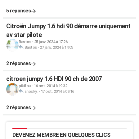
5 réponses
Citroën Jumpy 1.6 hdi 90 démarre uniquement
av star pilote
Bastos
-
25 janv. 2024 à 17:26
Bastos
-
27 janv. 2024 à 14:05
2 réponses
citroen jumpy 1.6 HDI 90 ch de 2007
pikifou
-
16 oct. 2014 à 19:32
snocky.
-
17 oct. 2014 à 09:16
2 réponses
DEVENEZ MEMBRE EN QUELQUES CLICS