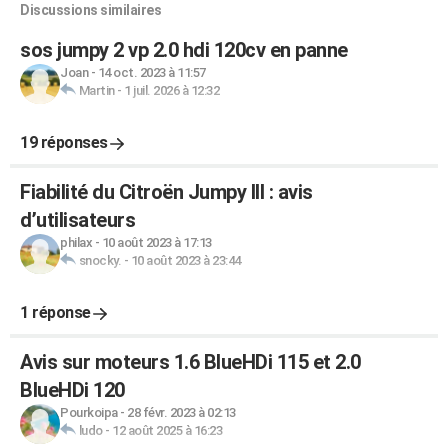
Discussions similaires
sos jumpy 2 vp 2.0 hdi 120cv en panne
Joan
-
14 oct. 2023 à 11:57
Martin
-
1 juil. 2026 à 12:32
19 réponses
Fiabilité du Citroën Jumpy III : avis
d’utilisateurs
philax
-
10 août 2023 à 17:13
snocky.
-
10 août 2023 à 23:44
1 réponse
Avis sur moteurs 1.6 BlueHDi 115 et 2.0
BlueHDi 120
Pourkoipa
-
28 févr. 2023 à 02:13
ludo
-
12 août 2025 à 16:23