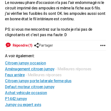
Le nouveau phare d'occasion n'a pas l'air endommagé ni le
City break
Voyage de noces
Climat
Destinations
Voyage nature
Forum
+
PHOTO
circuit imprimé des ampoules ni même la fiche aux 6 fils.
j'ai vérifier les fusibles ils sont OK. les ampoules aussi sont
GUIDES D'ACHAT
en bonne état le fil intérieure est continu.
BONS PLANS
PS: si vous me rencontrez sur la route je n'ai pas de
clignotants et c'est pas ma faute :D
CARTE DE VOEUX
Carte Bonne année
Carte Pâques
Carte de Noël
Carte Saint-Valentin
Carte d'anniversaire
Répondre (1)
Partager
DICTIONNAIRE
Biographies
Expressions
Dictionnaire
Citations
Proverbes
A voir également:
PROGRAMME TV
Citroen jumpy occasion
COPAINS D'AVANT
Aménagement citroen jumpy
- Meilleures réponses
Feux arrière
- Meilleures réponses
Se connecter
Collèges
Universités
Service militaire
S'inscrire
Lycées
Primaires
Entreprises
Avis de recherche
AVIS DE DÉCÈS
Citroen jumpy porte laterale ferme plus
FORUM
Defaut moteur citroen jumpy
Achat vehicule occasion
Lifestyle
Sport
Television
Cinema
Bricolage
Culture
Auto
Voyage
P1442 jumpy
Jumpy ou expert avis