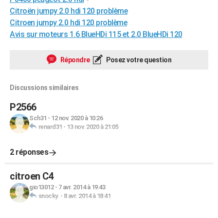
City break
Voyage de noces
Climat
Destinations
Voyage nature
Forum
+
Citroën jumpy 2.0 hdi 120 problème
PHOTO
Citroen jumpy 2.0 hdi 120 problème
GUIDES D'ACHAT
Avis sur moteurs 1.6 BlueHDi 115 et 2.0 BlueHDi 120
BONS PLANS
Répondre
Posez votre question
CARTE DE VOEUX
Discussions similaires
Carte Bonne année
Carte Pâques
Carte de Noël
Carte Saint-Valentin
Carte d'anniversaire
DICTIONNAIRE
P2566
Biographies
Expressions
Dictionnaire
Citations
Proverbes
PROGRAMME TV
Sch31
-
12 nov. 2020 à 10:26
renard31
-
13 nov. 2020 à 21:05
COPAINS D'AVANT
Se connecter
Collèges
Universités
Service militaire
S'inscrire
Lycées
Primaires
Entreprises
Avis de recherche
AVIS DE DÉCÈS
2 réponses
FORUM
citroen C4
Lifestyle
Sport
Television
Cinema
Bricolage
Culture
Auto
Voyage
gio13012
-
7 avr. 2014 à 19:43
snocky.
-
8 avr. 2014 à 18:41