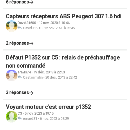
6 réponses
Capteurs récepteurs ABS Peugeot 307 1.6 hdi
David31600
-
12 nov. 2020 à 10:44
David31600
-
12 nov. 2020 à 15:45
2 réponses
Défaut P1352 sur C5 : relais de préchauffage
non commandé
aravis74
-
19 déc. 2013 à 22:53
Castormalin
-
20 déc. 2013 à 23:42
3 réponses
Voyant moteur c'est erreur p1352
C3
-
5 nov. 2023 à 19:15
renard31
-
6 nov. 2023 à 08:29