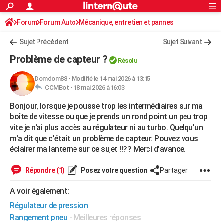
ACTUALITÉS
Forum
Forum Auto
Mécanique, entretien et pannes
Connexion
S'inscrire
Rechercher
Société
Education
Villes
Politique
Faits Divers
Monde
+
SPORT
Sujet Précédent
Sujet Suivant
Football
Cyclisme
Forum
Coupe du monde 2026
Tennis
Rugby
CULTURE
Problème de capteur ?
Résolu
TNT
Cinéma
Musique
Programme TV
Streaming
Sorties cinéma
+
FINANCE
Domdom88
-
Modifié le 14 mai 2026 à 13:15
CCMBot -
18 mai 2026 à 16:03
Impôts
Immobilier
Banque
Crédit
Retraite
Epargne
Risques naturels par ville
Assurance
AUTO
Bonjour, lorsque je pousse trop les intermédiaires sur ma
Réserver un essai
Berlines
Forum auto
Essais
Citadines
SUV
+
HIGH-TECH
boîte de vitesse ou que je prends un rond point un peu trop
vite je n'ai plus accès au régulateur ni au turbo. Quelqu'un
Meilleur smartphone
Ordinateurs
Guide high-tech
Mobiles
Internet
Jeux vidéo
+
BRICOLAGE
m'a dit que c'était un problème de capteur. Pouvez vous
éclairer ma lanterne sur ce sujet !!?? Merci d'avance.
Aménagement intérieur
Cuisine
Jardinage
+
Forum
Extérieur
Salle de bains
Rangement
WEEK-END
Escapades
Expositions
Week-end nature
Guides de France
Patrimoine
Musées
+
Répondre (1)
Posez votre question
Partager
LIFESTYLE
Bien-être
Mode
+
Art de vivre
Loisirs
Modes de vie
A voir également:
SANTE
Régulateur de pression
Guide de la santé
Médicaments
+
Alimentation
Maladies
Sommeil
VOYAGE
Rangement pneu
- Meilleures réponses