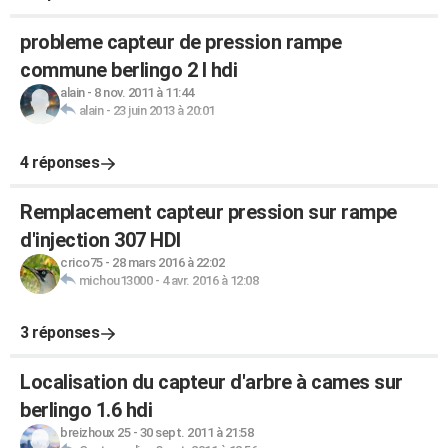
probleme capteur de pression rampe
commune berlingo 2 l hdi
alain
-
8 nov. 2011 à 11:44
alain
-
23 juin 2013 à 20:01
4 réponses
Remplacement capteur pression sur rampe
d'injection 307 HDI
crico75
-
28 mars 2016 à 22:02
michou13000
-
4 avr. 2016 à 12:08
3 réponses
Localisation du capteur d'arbre à cames sur
berlingo 1.6 hdi
breizhoux 25
-
30 sept. 2011 à 21:58