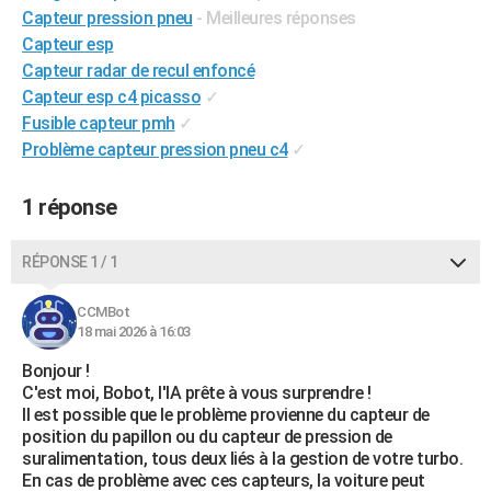
Capteur pression pneu
- Meilleures réponses
City break
Voyage de noces
Climat
Destinations
Voyage nature
Forum
+
PHOTO
Capteur esp
Capteur radar de recul enfoncé
GUIDES D'ACHAT
Capteur esp c4 picasso
✓
BONS PLANS
Fusible capteur pmh
✓
Problème capteur pression pneu c4
✓
CARTE DE VOEUX
Carte Bonne année
Carte Pâques
Carte de Noël
Carte Saint-Valentin
Carte d'anniversaire
1 réponse
DICTIONNAIRE
Biographies
Expressions
Dictionnaire
Citations
Proverbes
PROGRAMME TV
RÉPONSE 1 / 1
COPAINS D'AVANT
CCMBot
Se connecter
Collèges
Universités
Service militaire
S'inscrire
Lycées
Primaires
Entreprises
Avis de recherche
18 mai 2026 à 16:03
AVIS DE DÉCÈS
Bonjour !
FORUM
C'est moi, Bobot, l'IA prête à vous surprendre !
Il est possible que le problème provienne du capteur de
Lifestyle
Sport
Television
Cinema
Bricolage
Culture
Auto
Voyage
position du papillon ou du capteur de pression de
suralimentation, tous deux liés à la gestion de votre turbo.
En cas de problème avec ces capteurs, la voiture peut