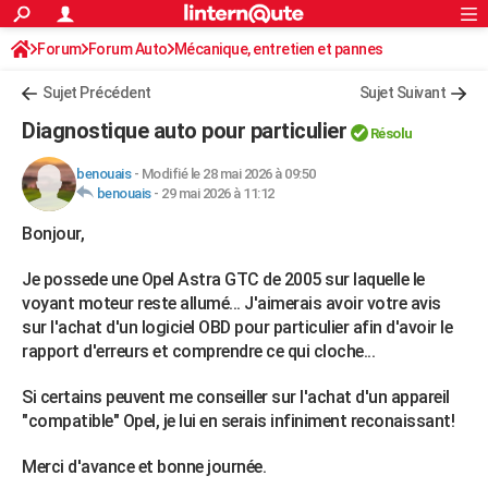
ACTUALITÉS
Forum
Forum Auto
Mécanique, entretien et pannes
Connexion
S'inscrire
Rechercher
Société
Education
Villes
Politique
Faits Divers
Monde
+
SPORT
Sujet Précédent
Sujet Suivant
Football
Cyclisme
Forum
Coupe du monde 2026
Tennis
Rugby
CULTURE
Diagnostique auto pour particulier
Résolu
TNT
Cinéma
Musique
Programme TV
Streaming
Sorties cinéma
+
FINANCE
benouais
-
Modifié le 28 mai 2026 à 09:50
benouais
-
29 mai 2026 à 11:12
Impôts
Immobilier
Banque
Crédit
Retraite
Epargne
Risques naturels par ville
Assurance
AUTO
Bonjour,
Réserver un essai
Berlines
Forum auto
Essais
Citadines
SUV
+
HIGH-TECH
Je possede une Opel Astra GTC de 2005 sur laquelle le
Meilleur smartphone
Ordinateurs
Guide high-tech
Mobiles
Internet
Jeux vidéo
+
BRICOLAGE
voyant moteur reste allumé... J'aimerais avoir votre avis
sur l'achat d'un logiciel OBD pour particulier afin d'avoir le
Aménagement intérieur
Cuisine
Jardinage
+
Forum
Extérieur
Salle de bains
Rangement
WEEK-END
rapport d'erreurs et comprendre ce qui cloche...
Escapades
Expositions
Week-end nature
Guides de France
Patrimoine
Musées
+
LIFESTYLE
Si certains peuvent me conseiller sur l'achat d'un appareil
"compatible" Opel, je lui en serais infiniment reconaissant!
Bien-être
Mode
+
Art de vivre
Loisirs
Modes de vie
SANTE
Guide de la santé
Médicaments
+
Alimentation
Maladies
Sommeil
Merci d'avance et bonne journée.
VOYAGE