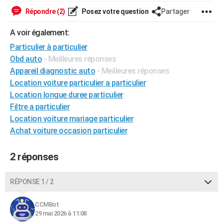
City break
Voyage de noces
Climat
Destinations
Voyage nature
Forum
+
Répondre (2)
Posez votre question
Partager
PHOTO
A voir également:
GUIDES D'ACHAT
Particulier à particulier
BONS PLANS
Obd auto
- Meilleures réponses
Appareil diagnostic auto
- Meilleures réponses
CARTE DE VOEUX
Location voiture particulier a particulier
Carte Bonne année
Carte Pâques
Carte de Noël
Carte Saint-Valentin
Carte d'anniversaire
DICTIONNAIRE
Location longue duree particulier
Filtre a particulier
Biographies
Expressions
Dictionnaire
Citations
Proverbes
PROGRAMME TV
Location voiture mariage particulier
Achat voiture occasion particulier
COPAINS D'AVANT
Se connecter
Collèges
Universités
Service militaire
S'inscrire
Lycées
Primaires
Entreprises
Avis de recherche
AVIS DE DÉCÈS
2 réponses
FORUM
RÉPONSE 1 / 2
Lifestyle
Sport
Television
Cinema
Bricolage
Culture
Auto
Voyage
CCMBot
29 mai 2026 à 11:08