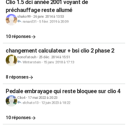
Clio 1.5 dci année 2001 voyant de
préchauffage reste allumé
shako99
-
26 janv. 2014 à 13:53
renard31
-
5 févr. 2019 à 20:09
10 réponses
changement calculateur + bsi clio 2 phase 2
nonofatouh
-
25 déc. 2014 à 15:51
Winterstein
-
15 janv. 2018 à 17:13
8 réponses
Pedale embrayage qui reste bloquee sur clio 4
Clio4
-
17 mai 2022 à 20:23
elchato13
-
12 juin 2023 à 18:22
10 réponses