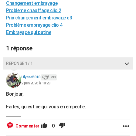
Changement embrayage
City break
Voyage de noces
Climat
Destinations
Voyage nature
Forum
+
PHOTO
Probleme chauffage clio 2
Prix changement embrayage c3
GUIDES D'ACHAT
Problème embrayage clio 4
BONS PLANS
Embrayage qui patine
CARTE DE VOEUX
1 réponse
Carte Bonne année
Carte Pâques
Carte de Noël
Carte Saint-Valentin
Carte d'anniversaire
DICTIONNAIRE
RÉPONSE 1 / 1
Biographies
Expressions
Dictionnaire
Citations
Proverbes
PROGRAMME TV
Ulysse5818
233
COPAINS D'AVANT
2 juin 2026 à 10:23
Se connecter
Collèges
Universités
Service militaire
S'inscrire
Lycées
Primaires
Entreprises
Avis de recherche
AVIS DE DÉCÈS
Bonjour,
FORUM
Faites, qu'est ce qui vous en empêche.
Lifestyle
Sport
Television
Cinema
Bricolage
Culture
Auto
Voyage
0
Commenter